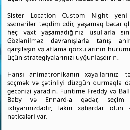
Sister Location Custom Night yeni 
ssenarilər təqdim edir, yaşamaq bacarıqla
heç vaxt yaşamadığınız üsullarla sın
Gözlənilməz davranışlarla tanış ani
qarşılaşın və atlama qorxularının hücu
üçün strategiyalarınızı uyğunlaşdırın.
Hansı animatronikanın xəyallarınızı t
seçmək və çətinliyi düzgün qurmaqla öz
gecənizi yaradın. Funtime Freddy və Bal
Baby və Ennard-a qədər, seçim 
ixtiyarınızdadır, lakin xəbərdar olun
nəticələri var.