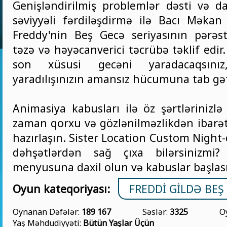
Genişləndirilmiş problemlər dəsti və 
səviyyəli fərdiləşdirmə ilə Bacı Məkan
Freddy'nin Beş Gecə seriyasının pərəst
təzə və həyəcanverici təcrübə təklif edir
son xüsusi gecəni yaradacaqsını
yaradılışınızın amansız hücumuna tab gət
Animasiya kabusları ilə öz şərtlərinizlə 
zaman qorxu və gözlənilməzlikdən ibarət
hazırlaşın. Sister Location Custom Night-
dəhşətlərdən sağ çıxa bilərsinizmi? 
menyusuna daxil olun və kabuslar başlas
Oyun kateqoriyası:
FREDDI GILDƏ BEŞ
Oynanan Dəfələr:
189 167
Səslər:
3325
O
Yaş Məhdudiyyəti:
Bütün Yaşlar Üçün