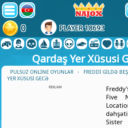
0
PLAYER 18693
Qardaş Yer Xüsusi 
PULSUZ ONLINE OYUNLAR
-
FREDDI GILDƏ BE
YER XÜSUSI GECƏ
REKLAM
Freddy
Five N
Locat
dəhşəti
Siste