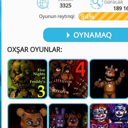
DƏFƏLƏR
3325
189 1
84%
Oyunun reytinqi:
OYNAMAQ
OXŞAR OYUNLAR: