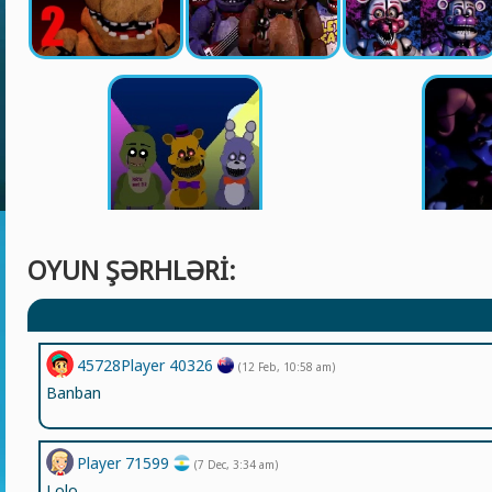
OYUN ŞƏRHLƏRI:
45728Player 40326
(12 Feb, 10:58 am)
Banban
Player 71599
(7 Dec, 3:34 am)
Lolo