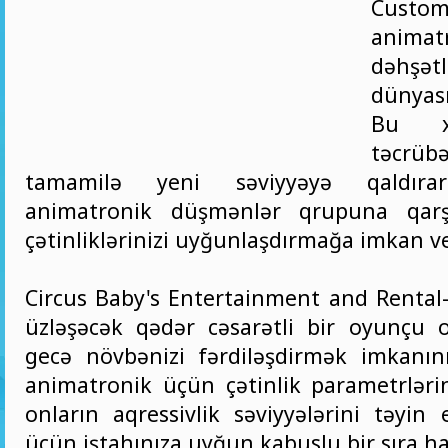
Custo
animat
dəhşət
dünyas
Bu x
təcrü
tamamilə yeni səviyyəyə qaldıra
animatronik düşmənlər qrupuna qarş
çətinliklərinizi uyğunlaşdırmağa imkan ve
Circus Baby's Entertainment and Rental-
üzləşəcək qədər cəsarətli bir oyunçu o
gecə növbənizi fərdiləşdirmək imkanın
animatronik üçün çətinlik parametrlərin
onların aqressivlik səviyyələrini təyin
üçün iştahınıza uyğun kabuslu bir sıra ha