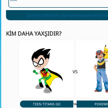
Şərhlər bildirmək üçün qeydiyyatdan keçin/d
KIM DAHA YAXŞIDIR?
VS
TEEN TITANS GO
POKEM
YA