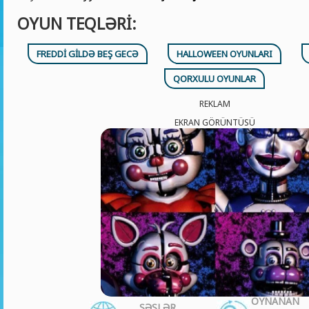
OYUN TEQLƏRI:
FREDDI GILDƏ BEŞ GECƏ
HALLOWEEN OYUNLARI
QORXULU OYUNLAR
REKLAM
EKRAN GÖRÜNTÜSÜ
OYNANAN
SƏSLƏR