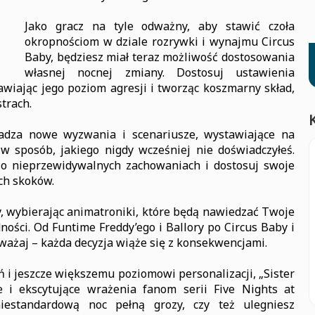
Jako gracz na tyle odważny, aby stawić czoła
okropnościom w dziale rozrywki i wynajmu Circus
Baby, będziesz miał teraz możliwość dostosowania
własnej nocnej zmiany. Dostosuj ustawienia
awiając jego poziom agresji i tworząc koszmarny skład,
trach.
adza nowe wyzwania i scenariusze, wystawiające na
w sposób, jakiego nigdy wcześniej nie doświadczyłeś.
o nieprzewidywalnych zachowaniach i dostosuj swoje
ch skoków.
, wybierając animatroniki, które będą nawiedzać Twoje
ości. Od Funtime Freddy’ego i Ballory po Circus Baby i
ważaj – każda decyzja wiąże się z konsekwencjami.
i jeszcze większemu poziomowi personalizacji, „Sister
 i ekscytujące wrażenia fanom serii Five Nights at
niestandardową noc pełną grozy, czy też ulegniesz