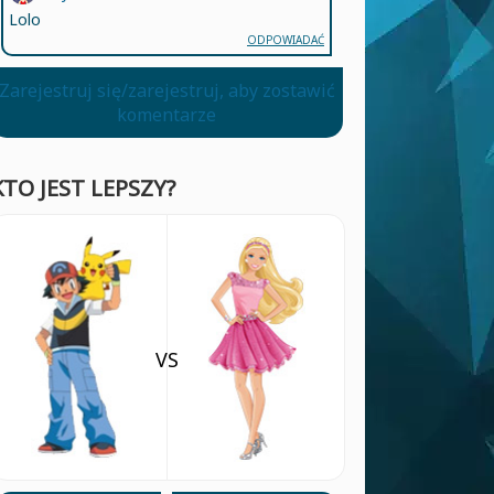
Lolo
ODPOWIADAĆ
Zarejestruj się/zarejestruj, aby zostawić
komentarze
KTO JEST LEPSZY?
VS