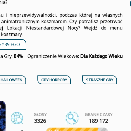
nia?
hu i nieprzewidywalności, podczas której na własnych
a animatronicznym koszmarom. Czy potrafisz przetrwać
anej Lokacji Niestandardowej Nocy? Wejdź do menu
 koszmary.
&#39;EGO
a Gry:
84%
Ograniczenie Wiekowe:
Dla Każdego Wieku
 HALLOWEEN
GRY HORRORY
STRASZNE GRY
GŁOSY
GRANE CZASY
3326
189 172