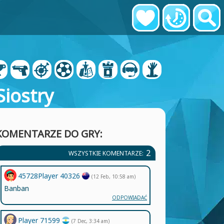
Siostry
KOMENTARZE DO GRY:
2
WSZYSTKIE KOMENTARZE:
45728Player 40326
(12 Feb, 10:58 am)
Banban
ODPOWIADAĆ
Player 71599
(7 Dec, 3:34 am)