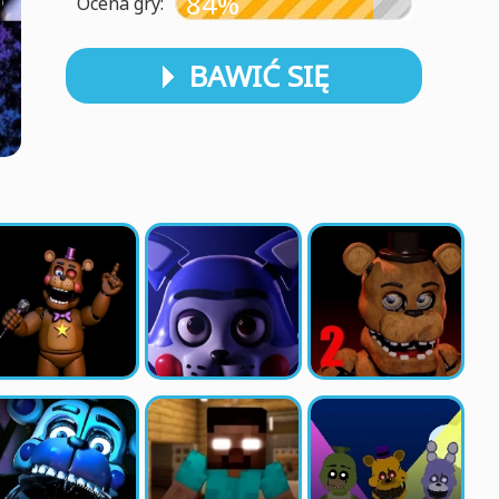
84%
Ocena gry:
BAWIĆ SIĘ