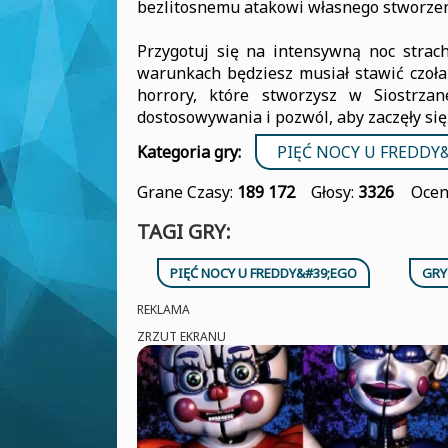
bezlitosnemu atakowi własnego stworze
Przygotuj się na intensywną noc strac
warunkach będziesz musiał stawić czoł
horrory, które stworzysz w Siostrz
dostosowywania i pozwól, aby zaczęły się
Kategoria gry:
PIĘĆ NOCY U FREDDY
Grane Czasy:
189 172
Głosy:
3326
Ocen
TAGI GRY:
PIĘĆ NOCY U FREDDY&#39;EGO
GRY
REKLAMA
ZRZUT EKRANU