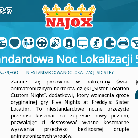
0347
ndardowa Noc Lokalizacji 
Y&#39;EGO
- NIESTANDARDOWA NOC LOKALIZACJI SIOSTRY
Zanurz się ponownie w pokręcony świat
animatronicznych horrorów dzięki „Sister Location
Custom Night”, dodatkowi, który wzmacnia grozę
oryginalnej gry Five Nights at Freddy's: Sister
Location. To niestandardowe nocne przeżycie
przenosi koszmar na zupełnie nowy poziom,
pozwalając ci dostosować własne koszmarne
wyzwania przeciwko bezlitosnej grupie
animatronicznych wrogów.