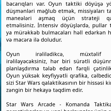
bacarıqları var. Oyun taktiki döyüşə y
düşmənləri məğlub etmək, missiyaları
maneələri aşmaq üçün strateji qə
etməlisiniz. İntensiv döyüşlərdə, pullar
ya mürəkkəb bulmacaları həll edərkən 
və macəra ilə doludur.
Oyun irəlilədikcə, müxtəlif s
irəliləyəcəksiniz, hər biri sürətli düşü
planlaşdırma tələb edən fərqli çətinlik
Oyun yüksək keyfiyyətli qrafika, cəlbed
sizi Star Wars qalaktikasının bir hissəsi k
zəngin bir hekayə təqdim edir.
Star Wars Arcade - Komanda Taktika