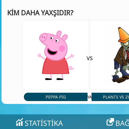
KIM DAHA YAXŞIDIR?
VS
PEPPA PIG
PLANTS VS 
YA