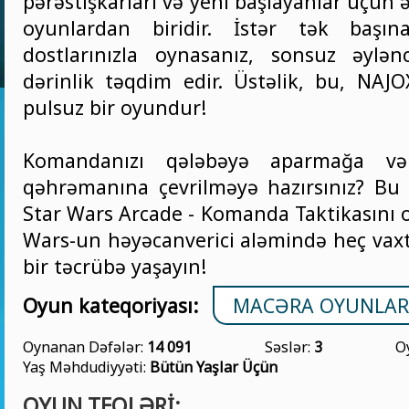
pərəstişkarları və yeni başlayanlar üçün 
oyunlardan biridir. İstər tək başın
dostlarınızla oynasanız, sonsuz əylən
dərinlik təqdim edir. Üstəlik, bu, NAJ
pulsuz bir oyundur!
Komandanızı qələbəyə aparmağa və 
qəhrəmanına çevrilməyə hazırsınız? B
Star Wars Arcade - Komanda Taktikasını 
Wars-un həyəcanverici aləmində heç vaxt
bir təcrübə yaşayın!
Oyun kateqoriyası:
MACƏRA OYUNLAR
Oynanan Dəfələr:
14 091
Səslər:
3
O
Yaş Məhdudiyyəti:
Bütün Yaşlar Üçün
OYUN TEQLƏRI: