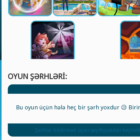
OYUN ŞƏRHLƏRI:
Bu oyun üçün hələ heç bir şərh yoxdur 😥 Birin
Şərhlər bildirmək üçün qeydiyyatdan keçin/d