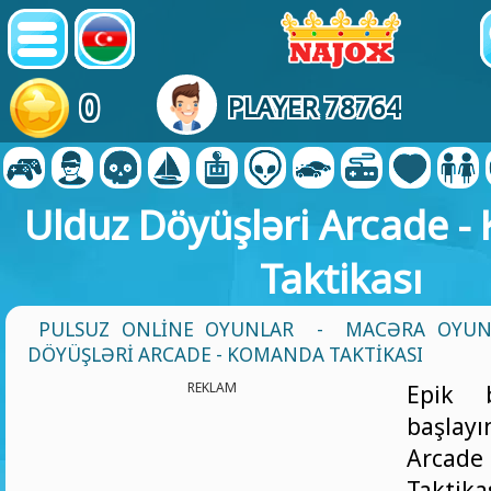
0
PLAYER 78764
Ulduz Döyüşləri Arcade 
Taktikası
PULSUZ ONLINE OYUNLAR
-
MACƏRA OYUN
DÖYÜŞLƏRI ARCADE - KOMANDA TAKTIKASI
REKLAM
Epik 
başlay
Arcad
Taktik