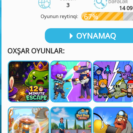
DƏFƏLƏR
3
14 09
67%
Oyunun reytinqi:
OYNAMAQ
OXŞAR OYUNLAR: