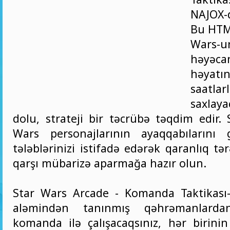
NAJOX-
Bu HTM
Wars-u
həyəcan
həyatını
saatl
saxlay
dolu, strateji bir təcrübə təqdim edir. 
Wars personajlarının ayaqqabılarını
tələblərinizi istifadə edərək qaranlıq tə
qarşı mübarizə aparmağa hazır olun.
Star Wars Arcade - Komanda Taktikası
aləmindən tanınmış qəhrəmanlarda
komanda ilə çalışacaqsınız, hər birin