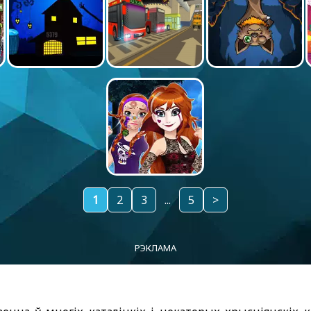
1
2
3
...
5
>
РЭКЛАМА