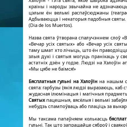
Хэлоўін - гэта свята, якое шырока адзнач
краіны і народы звычайна не адзначаюць 
цэлым ён вельмі распаўсюджаны (геаграфі
Адбываюцца і некаторыя падобныя святы. 
(Dia de los Muertos).
Назва свята ўтворана спалучэннем слоў «В
«Вечар усіх святых» або «Вечар усіх свя
таму шмат хто лічыць, што ён праводзіцца
злыя духі і святыя могуць пранікаць у св
астатніх дзён у годзе. Людзі на Хэлоўін
«Мы цябе не баімся!»
Бясплатныя гульні на Хэлоўін
на нашым са
свята: гарбузы (якія людзі выразаюць, каб
жудасная ілюмінацыя і магічныя прадметы, 
Святых
пацешныя, вясёлыя і вельмі забаўл
небудзь спампоўваць або плаціць за выка
Мы таксама папаўняем колькасць
бясплат
гульні. Так што запрашайце сяброў і сваякоў