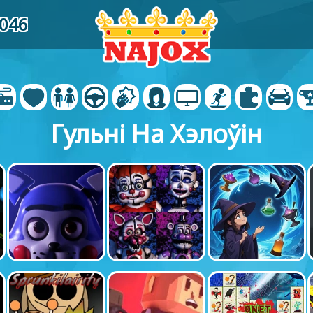
0046
Гульні На Хэлоўін