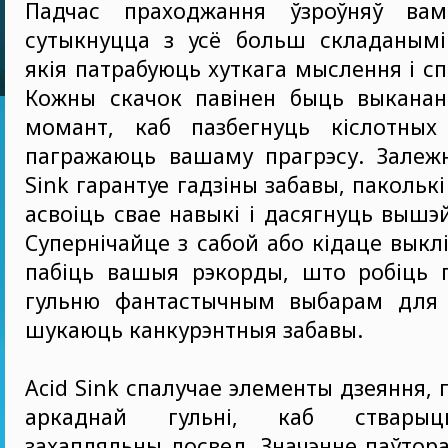
Падчас праходжання ўзроўняў вам
сутыкнуцца з усё больш складанымі 
якія патрабуюць хуткага мыслення і с
Кожны скачок павінен быць выканан
момант, каб пазбегнуць кіслотных 
пагражаюць вашаму прагрэсу. Залежн
Sink гарантуе гадзіны забавы, пакольк
асвоіць свае навыкі і дасягнуць вышэ
Супернічайце з сабой або кідаце выкл
пабіць вашыя рэкорды, што робіць г
гульню фантастычным выбарам для г
шукаюць канкурэнтныя забавы.
Acid Sink спалучае элементы дзеяння,
аркаднай гульні, каб стварыц
захапляльны досвед. Значэнне паўтора