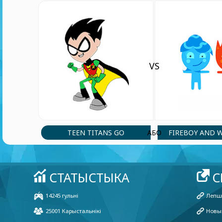
VS
TEEN TITANS GO
FIREBOY AND 
АБО