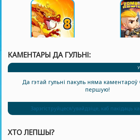
КАМЕНТАРЫ ДА ГУЛЬНІ:
У
Да гэтай гульні пакуль няма каментароў 
першую!
Зарэгіструйцеся/увайдзіце, каб пакідаць к
ХТО ЛЕПШЫ?