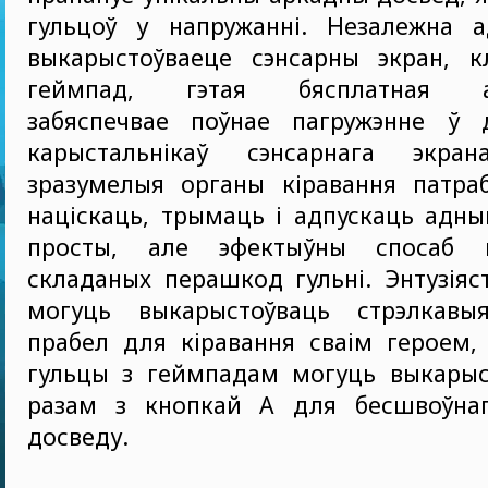
гульцоў у напружанні. Незалежна а
выкарыстоўваеце сэнсарны экран, кл
геймпад, гэтая бясплатная ан
забяспечвае поўнае пагружэнне ў 
карыстальнікаў сэнсарнага экран
зразумелыя органы кіравання патра
націскаць, трымаць і адпускаць адн
просты, але эфектыўны спосаб п
складаных перашкод гульні. Энтузіяс
могуць выкарыстоўваць стрэлкавы
прабел для кіравання сваім героем,
гульцы з геймпадам могуць выкарыс
разам з кнопкай A для бесшвоўнаг
досведу.