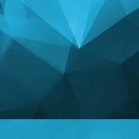
СТАТЫСТЫКА
14245 гульні
25001 Карыстальнікі
11255 Каментарыі
113 Уручаны прызы