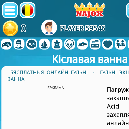
0
PLAYER 59546
Кіславая ванна
БЯСПЛАТНЫЯ ОНЛАЙН ГУЛЬНІ
-
ГУЛЬНІ ЭК
ВАННА
РЭКЛАМА
Пагр
захап
Aci
захапл
анлай