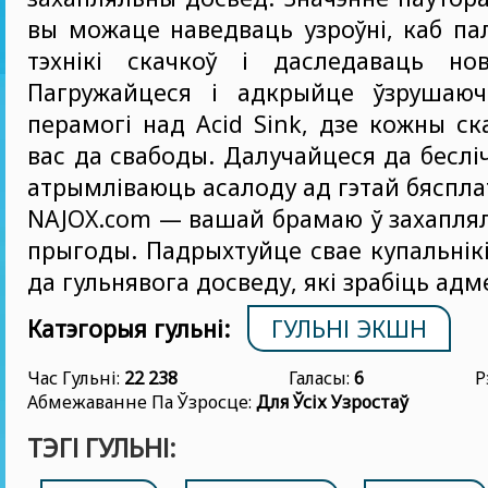
вы можаце наведваць узроўні, каб п
тэхнікі скачкоў і даследаваць новы
Пагружайцеся і адкрыйце ўзрушаюч
перамогі над Acid Sink, дзе кожны ск
вас да свабоды. Далучайцеся да бесліч
атрымліваюць асалоду ад гэтай бяспла
NAJOX.com — вашай брамаю ў захапля
прыгоды. Падрыхтуйце свае купальнікі
да гульнявога досведу, які зрабіць адм
Катэгорыя гульні:
ГУЛЬНІ ЭКШН
Час Гульні:
22 238
Галасы:
6
Р
Абмежаванне Па Ўзросце:
Для Ўсіх Узростаў
ТЭГІ ГУЛЬНІ: