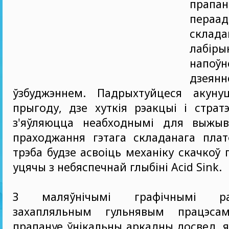
прап
пераад
склада
лабіры
напоўн
дзе
ўзбуджэннем. Падрыхтуйцеся акун
прыгоду, дзе хуткія рэакцыі і стратэ
з'яўляюцца неабходнымі для выжыв
праходжання гэтага складанага пла
трэба будзе асвоіць механіку скачкоў 
уцячы з небяспечнай глыбіні Acid Sink.
З маляўнічымі графічнымі р
захапляльным гульнявым працэсам
прапануе ўнікальны аркадны досвед, я