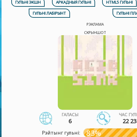
ГУЛЬНІ ЭКШН
АРКАДНЫЯ ГУЛЬНІ
HTML5 ГУЛЬНІ
ГУЛЬНІ ЛАБІРЫНТ
ГУЛЬНІ П
РЭКЛАМА
СКРЫНШОТ
ГАЛАСЫ
ЧАС ГУЛ
6
22 23
83%
Рэйтынг гульні: