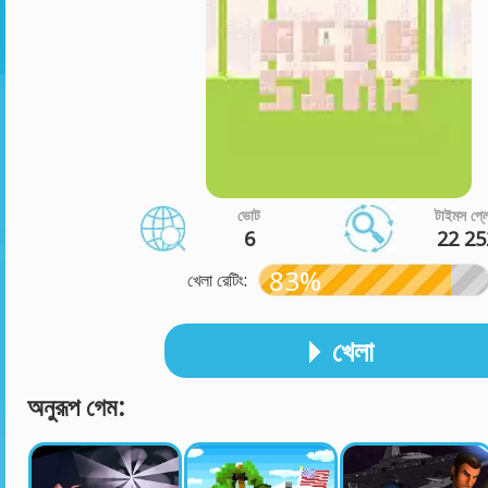
ভোট
টাইমস প্ল
6
22 25
83%
খেলা রেটিং:
খেলা
অনুরূপ গেম: