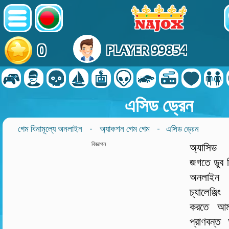
0
PLAYER 99854
এসিড ড্রেন
গেম বিনামূল্যে অনলাইন
-
অ্যাকশন গেম গেম
- এসিড ড্রেন
বিজ্ঞাপন
অ্যাসিড 
জগতে ডুব দি
অনলাইন
চ্যালেঞ্জ
করতে আমন
প্রাণবন্ত 