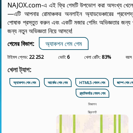
NAJOX.com-এ এই ফ্রি গেমটি উপভোগ করা অসংখ্য খেলোয়
—এটি আপনার রোমাঞ্চকর অনলাইন অ্যাডভেঞ্চারের প্রবেশদ্
পোষাক প্রস্তুত করুন এবং একটি মজার গেমিং অভিজ্ঞতার জন্য 
জন্য নতুন অভিজ্ঞতা নিয়ে আসবে!
গেমের বিভাগ:
অ্যাকশন গেম গেম
টাইমস প্লেড:
22 252
ভোট:
6
খেলা রেটিং:
83%
বয়স
খেলা ট্যাগ:
অ্যাকশন গেম গেম
আর্কেড গেম গেম
HTML5 গেমস গেম
জাম্প গেম গ
প্ল্যাটফর্মার গেমস গেম
বিজ্ঞাপন
স্ক্রিনশট