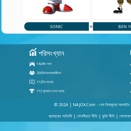
SONIC
BEN 1
বা
© 2026 | NAJOX.com - গেম বিনামূল্যে অনলাইন
ব্যবহারের শর্তাবলী
|
গোপনীয়তা নীতি
|
কুকি নীতি
|
যোগাযো