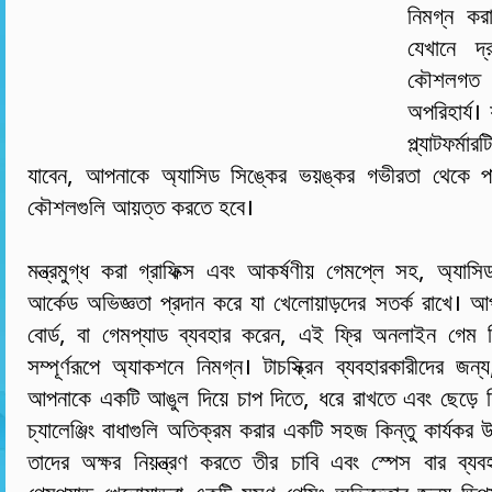
নিমগ্ন কর
যেখানে দ্
কৌশলগত 
অপরিহার্য
প্ল্যাটফর্ম
যাবেন, আপনাকে অ্যাসিড সিঙ্কের ভয়ঙ্কর গভীরতা থেকে প
কৌশলগুলি আয়ত্ত করতে হবে।
মন্ত্রমুগ্ধ করা গ্রাফিক্স এবং আকর্ষণীয় গেমপ্লে সহ, অ্যা
আর্কেড অভিজ্ঞতা প্রদান করে যা খেলোয়াড়দের সতর্ক রাখে। আপন
বোর্ড, বা গেমপ্যাড ব্যবহার করেন, এই ফ্রি অনলাইন গেম 
সম্পূর্ণরূপে অ্যাকশনে নিমগ্ন। টাচস্ক্রিন ব্যবহারকারীদের জন্য, 
আপনাকে একটি আঙুল দিয়ে চাপ দিতে, ধরে রাখতে এবং ছেড়ে
চ্যালেঞ্জিং বাধাগুলি অতিক্রম করার একটি সহজ কিন্তু কার্যকর উপ
তাদের অক্ষর নিয়ন্ত্রণ করতে তীর চাবি এবং স্পেস বার ব্