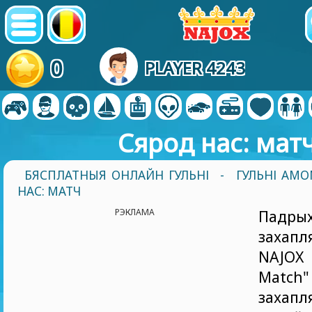
0
PLAYER 4243
Сярод нас: мат
БЯСПЛАТНЫЯ ОНЛАЙН ГУЛЬНІ
-
ГУЛЬНІ AMO
НАС: МАТЧ
РЭКЛАМА
Падры
захапл
NAJOX
Ma
захапл