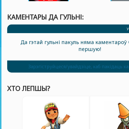
КАМЕНТАРЫ ДА ГУЛЬНІ:
У
Да гэтай гульні пакуль няма каментароў 
першую!
Зарэгіструйцеся/увайдзіце, каб пакідаць к
ХТО ЛЕПШЫ?