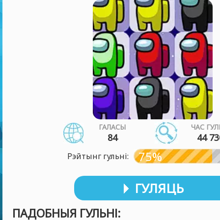
ГАЛАСЫ
ЧАС ГУЛ
84
44 73
75%
Рэйтынг гульні:
ГУЛЯЦЬ
ПАДОБНЫЯ ГУЛЬНІ: