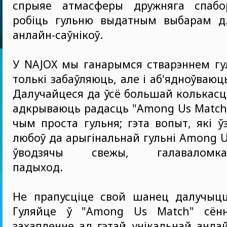
спрыяе атмасферы дружняга спабо
робіць гульню выдатным выбарам дл
анлайн-саўнікоў.
У NAJOX мы ганарымся стварэннем гул
толькі забаўляюць, але і аб'ядноўваюц
Далучайцеся да ўсё большай колькасці
адкрываюць радасць "Among Us Match"
чым проста гульня; гэта вопыт, які 
любоў да арыгінальнай гульні Among U
ўводзячы свежы, галаваломка-
падыход.
Не прапусціце свой шанец далучыцц
Гуляйце ў "Among Us Match" сённ
захапленне ад гэтай унікальнай анлай