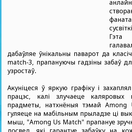
анлайн
ство
фанат
сусвіт
Гэта 
галава
дабаўляе ўнікальны паварот да класі
match-3, прапануючы гадзіны забаў дл
узростаў.
Акуніцеся ў яркую графіку і захапля
працэс, калі злучаеце каляровых 
прадметы, натхнёныя тэмай Among 
гуляеце на мабільным прыладзе ці вы
мыш, "Among Us Match" прапануе зруч
досвед, які гарантуе забаўку на ко