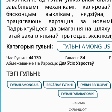
заваблівымі механікамі, калярова
бясконцымі выклікамі, нядзіўна,
працягваюць вяртацца за новымі
Падрыхтуйцеся да змагання на шляху 
гэтай захапляльнай прыгодзе, эксклюзі
Катэгорыя гульні:
ГУЛЬНІ AMONG US
Час Гульні:
44 730
Галасы:
84
Р
Абмежаванне Па Ўзросце:
Для Ўсіх Узростаў
ТЭГІ ГУЛЬНІ:
ГУЛЬНІ AMONG US
ВЯСЁЛЫЯ ГУЛЬНІ
ГУЛЬНІ 3 У ШЭРАГ
ГУЛЬНІ ГАЛАВАЛОМКІ
РЭКЛАМА
СКРЫНШОТ