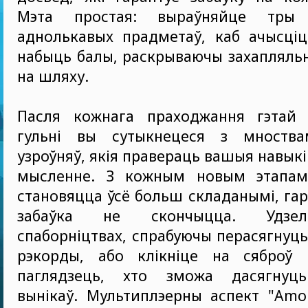
Мэта простая: выраўняйце тры
аднолькавых прадметаў, каб ачысціц
набыць балы, раскрываючы захапляль
на шляху.
Пасля кожнага праходжання гэтай 
гульні вы сутыкнецеся з мноства
узроўняў, якія правераць вашыя навыкі 
мысленне. З кожным новым этапам
становяцца ўсё больш складанымі, га
забаўка не скончыцца. Удзел
спаборніцтвах, спрабуючы перасягнуць
рэкорды, або клікніце на сяброў 
паглядзець, хто зможа дасягнуц
вынікаў. Мультиплэерны аспект "Amo