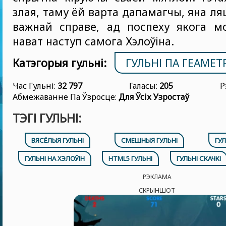
злая, таму ёй варта дапамагчы, яна ля
важнай справе, ад поспеху якога м
нават наступ самога Хэлоўіна.
Катэгорыя гульні:
ГУЛЬНІ ПА ГЕАМЕТ
Час Гульні:
32 797
Галасы:
205
Р
Абмежаванне Па Ўзросце:
Для Ўсіх Узростаў
ТЭГІ ГУЛЬНІ:
ВЯСЁЛЫЯ ГУЛЬНІ
СМЕШНЫЯ ГУЛЬНІ
ГУЛ
ГУЛЬНІ НА ХЭЛОЎІН
HTML5 ГУЛЬНІ
ГУЛЬНІ СКАЧКІ
РЭКЛАМА
СКРЫНШОТ