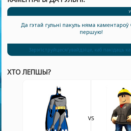
У
Да гэтай гульні пакуль няма каментароў 
першую!
Зарэгіструйцеся/увайдзіце, каб пакідаць к
ХТО ЛЕПШЫ?
VS