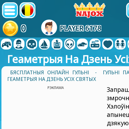
0
PLAYER 6178
Геаметрыя На Дзень Усі
БЯСПЛАТНЫЯ ОНЛАЙН ГУЛЬНІ
-
ГУЛЬНІ П
ГЕАМЕТРЫЯ НА ДЗЕНЬ УСІХ СВЯТЫХ
РЭКЛАМА
Запра
змро
Хэло
апын
дзяку