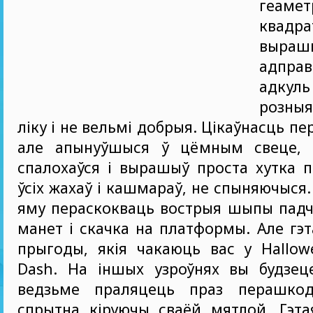
геаме
квад
выраш
адпра
адку
розныя
ліку і не вельмі добрыя. Цікаўнасць пе
але апынуўшыся ў цёмным свеце, 
спалохаўся і вырашыў проста хутка 
ўсіх жахаў і кашмараў, не спыняючыся
яму пераскокваць вострыя шыпы падча
манет і скачка на платформы. Але гэт
прыгоды, якія чакаюць вас у Hallow
Dash. На іншых узроўнях вы будзец
ведзьме праляцець праз перашкод
спрытна кіруючы сваёй мятлой. Гэта