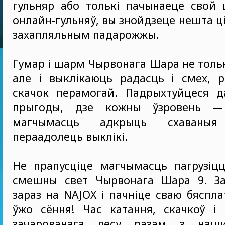
гульняр або толькі пачынаеце свой 
онлайн-гульняў, вы знойдзеце нешта ц
захапляльным падарожжы.
Гумар і шарм Чырвонага Шара не тольк
але і выклікаюць радасць і смех, 
скачок перамогай. Падрыхтуйцеся д
прыгоды, дзе кожны ўзровень —
магчымасць адкрыць схаваны
пераадолець выклікі.
Не прапусціце магчымасць пагрузіцц
смешны свет Чырвонага Шара 9. Зар
зараз на NAJOX і пачніце сваю бяспл
ўжо сёння! Час катання, скачкоў і 
зачарованага лесу разам з на