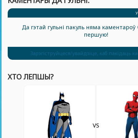
КАМЕНТАРЫ ДА ГУЛЬНІ:
У
Да гэтай гульні пакуль няма каментароў 
першую!
Зарэгіструйцеся/увайдзіце, каб пакідаць к
ХТО ЛЕПШЫ?
VS