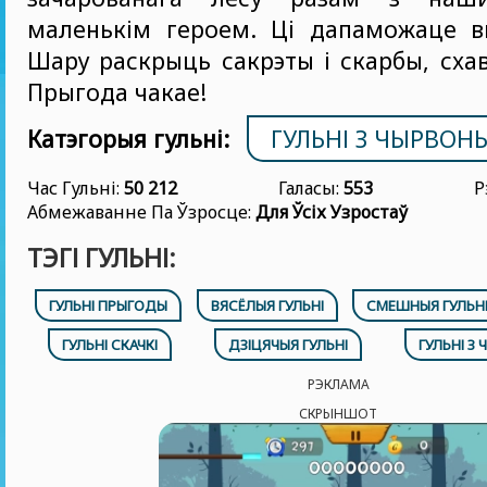
маленькім героем. Ці дапаможаце 
Шару раскрыць сакрэты і скарбы, сха
Прыгода чакае!
Катэгорыя гульні:
ГУЛЬНІ З ЧЫРВО
Час Гульні:
50 212
Галасы:
553
Р
Абмежаванне Па Ўзросце:
Для Ўсіх Узростаў
ТЭГІ ГУЛЬНІ:
ГУЛЬНІ ПРЫГОДЫ
ВЯСЁЛЫЯ ГУЛЬНІ
СМЕШНЫЯ ГУЛЬН
ГУЛЬНІ СКАЧКІ
ДЗІЦЯЧЫЯ ГУЛЬНІ
ГУЛЬНІ З
РЭКЛАМА
СКРЫНШОТ