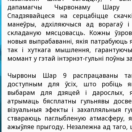
дапамагчы Чырвонаму Шару в
Спадзявайцеся на серцабіцце скачк
манеўры, адхіляючыся ад ворагаў і
складаную мясцовасць. Кожны ўзров
новыя выпрабаванні, якія патрабуюць 
так і хуткага мышлення, гарантуюч
момант у гэтай інтэрнэт-гульні поўны з
Чырвоны Шар 9 распрацаваны та
доступным для ўсіх, што робіць 
выбарам для дзяцей і дарослых, 
атрымаць бясплатны гульнявы досве
візуальныя эфекты і захапляльныя г
ствараюць паглыбленую атмасферу, я
ажыўляе прыгоду. Незалежна ад таго, 