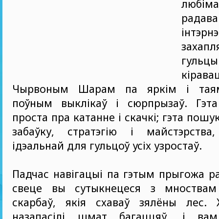
любіма
радава
інтэрн
захапл
гуль
кірав
Чырвоным Шарам па яркім і таям
поўным выклікаў і сюрпрызаў. Гэт
проста пра катанне і скачкі; гэта пошук
забаўку, стратэгію і майстэрств
ідэальнай для гульцоў усіх узростаў.
Падчас навігацыі па гэтым прыгожа 
свеце вы сутыкнецеся з мноствам
скарбаў, якія схаваў зялёны лес.
назапасілі шмат багаццяў, і вам