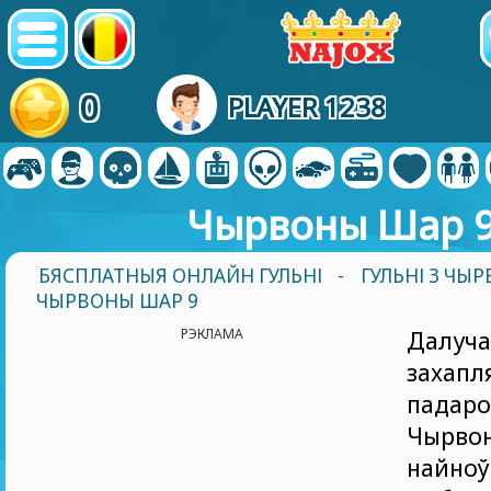
0
PLAYER 1238
Чырвоны Шар 
БЯСПЛАТНЫЯ ОНЛАЙН ГУЛЬНІ
-
ГУЛЬНІ З Ч
ЧЫРВОНЫ ШАР 9
РЭКЛАМА
Далу
захапл
пад
Чырво
найно