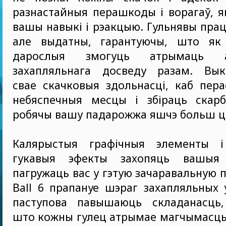
разнастайныя перашкоды і ворагаў, я
вашы навыкі і рэакцыю. Гульнявы прац
але выдатны, гарантуючы, што як 
дарослыя змогуць атрымаць 
захапляльнага досведу разам. Вык
свае скачковыя здольнасці, каб пер
небяспечныя месцы і збіраць скар
робячы вашу падарожжа яшчэ больш ц
Калярыстыя графічныя элементы і
гукавыя эфекты захопяць вашыя 
пагружаць вас у гэтую зачаравальную п
Ball 6 прапануе шэраг захапляльных у
паступова павышаюць складанасць,
што кожны гулец атрымае магчымасць