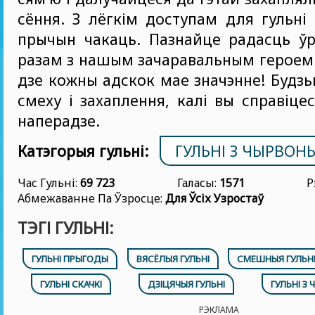
сёння. З лёгкім доступам для гульні
прычын чакаць. Пазнайце радасць ўр
разам з нашым зачаравальным героем у 
дзе кожны адскок мае значэнне! Будзь
смеху і захаплення, калі вы справіце
наперадзе.
Катэгорыя гульні:
ГУЛЬНІ З ЧЫРВО
Час Гульні:
69 723
Галасы:
1571
Р
Абмежаванне Па Ўзросце:
Для Ўсіх Узростаў
ТЭГІ ГУЛЬНІ:
ГУЛЬНІ ПРЫГОДЫ
ВЯСЁЛЫЯ ГУЛЬНІ
СМЕШНЫЯ ГУЛЬН
ГУЛЬНІ СКАЧКІ
ДЗІЦЯЧЫЯ ГУЛЬНІ
ГУЛЬНІ З
РЭКЛАМА