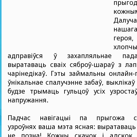
прыгод
кожн
Далу
нашаг
героя
хлоп
адправіўся ў захапляльнае пад
выратаваць сваіх сяброў-шараў з ла
чарінедікаў. Гэты займальны онлайн-
ўнікальнае спалучэнне забаў, выклікаў 
будзе трымаць гульцоў усіх узроста
напружання.
Падчас навігацыі па прыгожа сп
узроўнях ваша мэта ясная: выратаваць
не позна! Кожны скачок і адскок