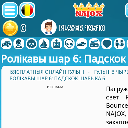
0
PLAYER 19510
Ролікавы шар 6: Падскок
БЯСПЛАТНЫЯ ОНЛАЙН ГУЛЬНІ
-
ГУЛЬНІ З Ч
РОЛІКАВЫ ШАР 6: ПАДСКОК ШАРЫКА 6
РЭКЛАМА
Пагруж
свет R
Bounc
NAJ
заха