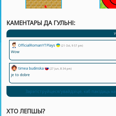
КАМЕНТАРЫ ДА ГУЛЬНІ:
У
OfficialRomanYTPlays
(21 Oct, 9:57 pm)
Wow
timea budinska
(27 Jun, 8:34 pm)
je to dobre
Зарэгіструйцеся/увайдзіце, каб пакідаць к
ХТО ЛЕПШЫ?