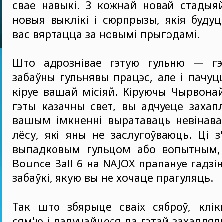
свае навыкі. З кожнай новай стадыя
новыя выклікі і сюрпрызы, якія буд
вас вяртацца за новымі прыгодамі.
Што адрознівае гэтую гульню — гэ
забаўны гульнявы працэс, але і пачуц
кіруе вашай місіяй. Кіруючы Чырвон
гэты казачны свет, вы адчуеце захап
вашым імкненні выратаваць невінав
лёсу, які яны не заслугоўваюць. Ці з
выпадковым гульцом або вопытным, R
Bounce Ball 6 на NAJOX прапануе гадз
забаўкі, якую вы не хочаце прагуляць.
Так што збярыце сваіх сяброў, клік
сям'ю і далучайцеся да гэтай захапля