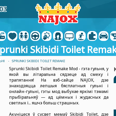
03
prunki Skibidi Toilet Rema
ЬНІ
- SPRUNKI SKIBIDI TOILET REMAKE
Sprunki Skibidi Toilet Remake Mod - гэта гульня, у
якой вы літаральна сядзеце ад смеху і
трапятання! На вэб-сайце NAJOX, дзе
знаходзяцца лепшыя бясплатныя гульні і
онлайн-гульні, гэты мод выбухае яркімі тэмамі
прыбіральняў — ад цёмных і жудасных да
светлых і... яшчэ больш страшных.
Акуніцеся ў сусвет мемаў Skibidi Toilet, дзе