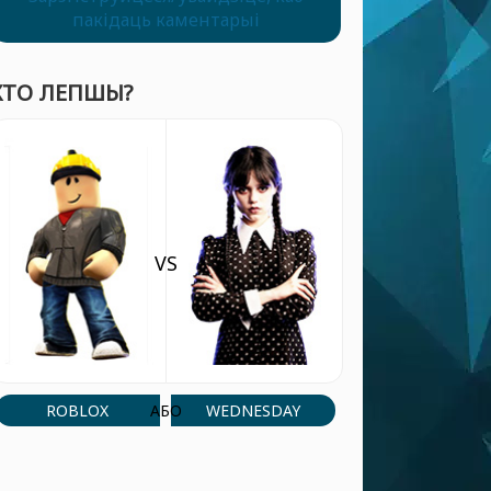
пакідаць каментарыі
ХТО ЛЕПШЫ?
VS
ROBLOX
WEDNESDAY
АБО