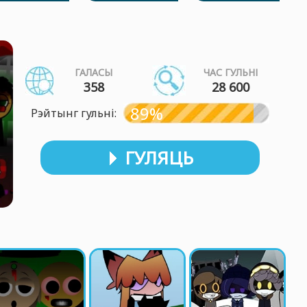
ГАЛАСЫ
ЧАС ГУЛЬНІ
358
28 600
89%
Рэйтынг гульні:
ГУЛЯЦЬ