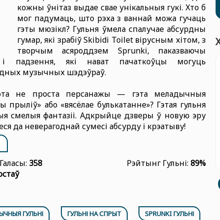
кожны ўнітаз выдае свае унікальныя гукі. Хто б
мог падумаць, што рэха з ваннай можа гучаць
гэты мюзікл? Гульня ўмела спалучае абсурдны
гумар, які зрабіў Skibidi Toilet вірусным хітом, з
творчым асяроддзем Sprunki, паказваючы
 і падзення, які нават пачаткоўцы могуць
ўдных музычных шэдэўраў.
эта не проста персанажы — гэта меладычныя
 прыліў» або «вясёлае булькатанне»? Гэтая гульня
ыя смелыя фантазіі. Адкрыйце дзверы ў новую эру
ся да неверагоднай сумесі абсурду і крэатыву!
Галасы:
358
Рэйтынг Гульні:
89%
остаў
ЫЧНЫЯ ГУЛЬНІ
ГУЛЬНІ НА СПРЫТ
SPRUNKI ГУЛЬНІ