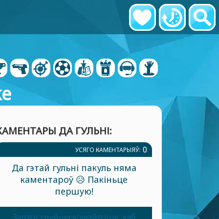
ke
КАМЕНТАРЫ ДА ГУЛЬНІ:
0
УСЯГО КАМЕНТАРЫЯЎ:
Да гэтай гульні пакуль няма
каментароў 😥 Пакіньце
першую!
Зарэгіструйцеся/увайдзіце, каб