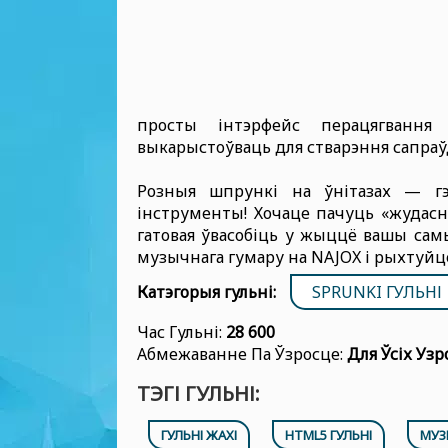
просты інтэрфейс перацягвання
выкарыстоўваць для стварэння сапра
Розныя шпрункі на ўнітазах — г
інструменты! Хочаце пачуць «жудасны
гатовая ўвасобіць у жыццё вашы сам
музычнага гумару на NAJOX і рыхтуйце
Катэгорыя гульні:
SPRUNKI ГУЛЬНІ
Час Гульні:
28 600
Абмежаванне Па Ўзросце:
Для Ўсіх Узр
ТЭГІ ГУЛЬНІ:
ГУЛЬНІ ЖАХІ
HTML5 ГУЛЬНІ
МУЗ