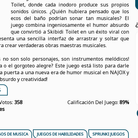
Toilet, donde cada inodoro produce sus propios
sonidos únicos. ¿Quién hubiera pensado que los
ecos del baño podrían sonar tan musicales? El
juego combina ingeniosamente el humor absurdo
que convirtió a Skibidi Toilet en un éxito viral con
senta una sencilla interfaz de arrastrar y soltar que
ra crear verdaderas obras maestras musicales.
s no son solo personajes, son instrumentos melódicos!
 o el gorgoteo alegre? Este juego está listo para darle
 la puerta a una nueva era de humor musical en NAJOX y
bsurdo y creatividad!
S
Votos:
358
Calificación Del Juego:
89%
es
GOS DE MUSICA
JUEGOS DE HABILIDADES
SPRUNKI JUEGOS