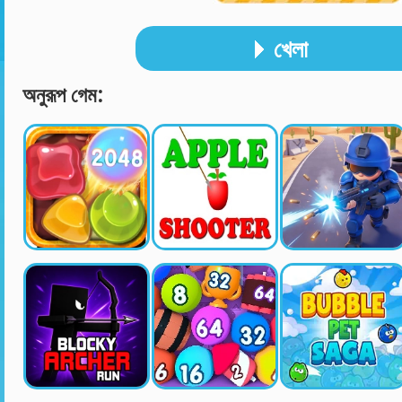
খেলা
অনুরূপ গেম: