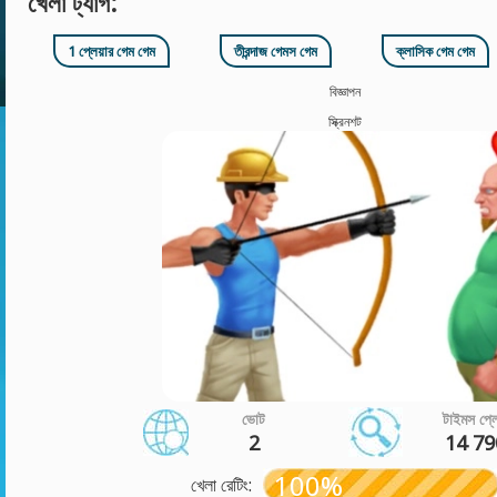
খেলা ট্যাগ:
1 প্লেয়ার গেম গেম
তীরন্দাজ গেমস গেম
ক্লাসিক গেম গেম
বিজ্ঞাপন
স্ক্রিনশট
ভোট
টাইমস প্ল
2
14 79
100%
খেলা রেটিং: