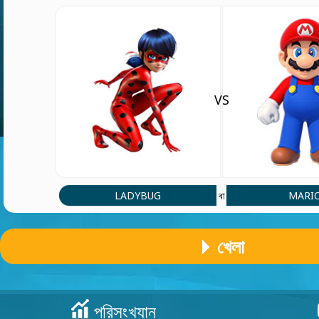
VS
LADYBUG
MARI
বা
খেলা