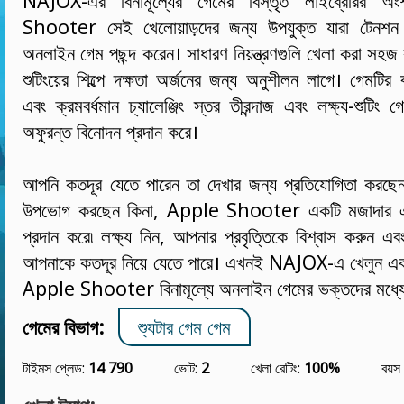
NAJOX-এর বিনামূল্যের গেমের বিস্তৃত লাইব্রেরির 
Shooter সেই খেলোয়াড়দের জন্য উপযুক্ত যারা টেনশন এ
অনলাইন গেম পছন্দ করেন। সাধারণ নিয়ন্ত্রণগুলি খেলা করা সহজ 
শুটিংয়ের শিল্পে দক্ষতা অর্জনের জন্য অনুশীলন লাগে। গেমটির বা
এবং ক্রমবর্ধমান চ্যালেঞ্জিং স্তর তীরন্দাজ এবং লক্ষ্য-শুটিং 
অফুরন্ত বিনোদন প্রদান করে।
আপনি কতদূর যেতে পারেন তা দেখার জন্য প্রতিযোগিতা করছেন বা
উপভোগ করছেন কিনা, Apple Shooter একটি মজাদার এবং
প্রদান করে৷ লক্ষ্য নিন, আপনার প্রবৃত্তিকে বিশ্বাস করুন এ
আপনাকে কতদূর নিয়ে যেতে পারে। এখনই NAJOX-এ খেলুন এব
Apple Shooter বিনামূল্যে অনলাইন গেমের ভক্তদের মধ্যে 
গেমের বিভাগ:
শ্যুটার গেম গেম
টাইমস প্লেড:
14 790
ভোট:
2
খেলা রেটিং:
100%
বয়স