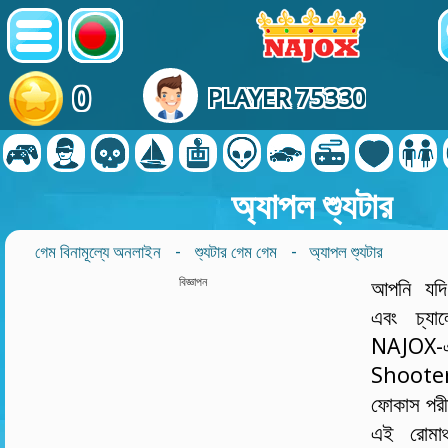
0
PLAYER 75330
অ্যাপল শ্যুটার
গেম বিনামূল্যে অনলাইন
-
শ্যুটার গেম গেম
- অ্যাপল শ্যুটার
বিজ্ঞাপন
আপনি যদি 
এবং চ্যাল
NAJO
Shooter আ
ফোকাস পরীক
এই রোমাঞ্