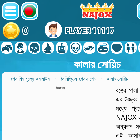
0
PLAYER 11117
কালার সোয়িচ
গেম বিনামূল্যে অনলাইন
-
নৈমিত্তিক গেমস গেম
- কালার সোয়িচ
বিজ্ঞাপন
রঙের পাল
এর উজ্জ্বল 
মধ্যে প্
NAJOX-এ 
অন্যতম ম
এই আসক্