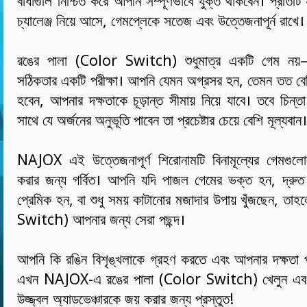
বাধাগুলি নিশ্চিত করে আপনি সম্পূর্ণভাবে যুক্ত থাকবেন। প্রতিটি স
চ্যালেঞ্জ নিয়ে আসে, গেমপ্লেকে সতেজ এবং উত্তেজনাপূর্ন রাখে।
রঙের পালা (Color Switch) শুধুমাত্র একটি গেম নয়—
সঠিকতার একটি পরীক্ষা। আপনি যেমন অগ্রসর হন, তেমন তত বেশি
হবেন, আপনার দক্ষতাকে চূড়ান্ত সীমায় নিয়ে যাবে। তবে চিন্তা
সাথে যে অর্জনের অনুভূতি পাবেন তা প্রচেষ্টার চেয়ে বেশি মূল্যবান।
NAJOX এই উত্তেজনাপূর্ণ শিরোনামটি বিনামূল্যের গেমগুলোর
করার জন্য গর্বিত। আপনি যদি পাজল গেমের ভক্ত হন, দ্রুত প্র
প্রেমিক হন, বা শুধু সময় কাটানোর মজাদার উপায় খুঁজছেন, ত
Switch) আপনার জন্য সেরা পছন্দ।
আপনি কি রঙিন বিশৃঙ্খলাকে গ্রহণ করতে এবং আপনার দক্ষতা প
এখন NAJOX-এ রঙের পালা (Color Switch) খেলুন এবং
উজ্জ্বল অ্যাডভেঞ্চারকে জয় করার জন্য প্রস্তুত!