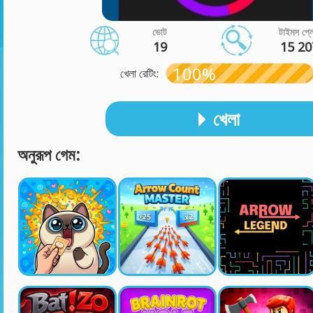
ভোট
টাইমস প্ল
19
15 20
100%
খেলা রেটিং:
খেলা
অনুরূপ গেম: