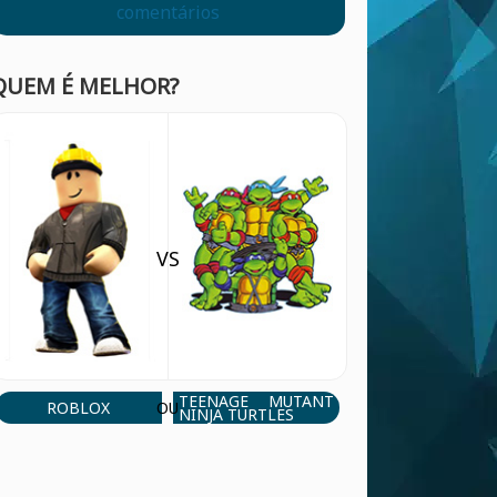
comentários
QUEM É MELHOR?
VS
TEENAGE MUTANT
ROBLOX
OU
NINJA TURTLES