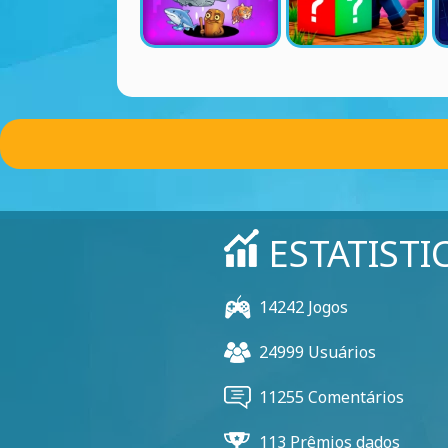
ESTATISTI
14242 Jogos
24999 Usuários
11255 Comentários
113 Prêmios dados