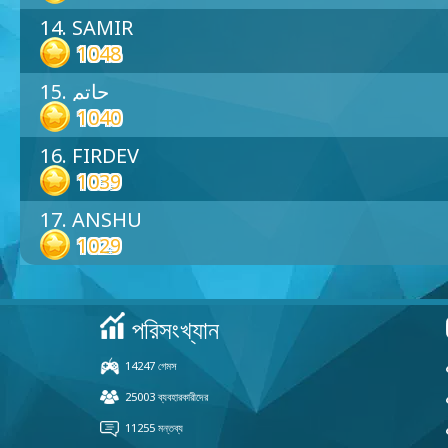
14. SAMIR
1048
15. حاتم
1040
16. FIRDEV
1039
17. ANSHU
1029