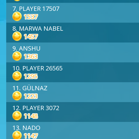
7. PLAYER 17507
1537
8. MARWA NABEL
1457
9. ANSHU
1363
10. PLAYER 26565
1295
11. GÜLNAZ
1223
12. PLAYER 3072
1148
13. NADO
1147