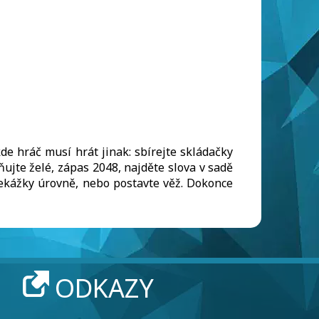
de hráč musí hrát jinak: sbírejte skládačky
ňujte želé, zápas 2048, najděte slova v sadě
řekážky úrovně, nebo postavte věž. Dokonce
ODKAZY