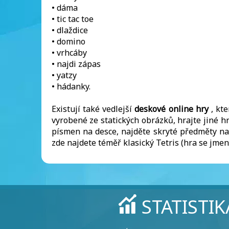
• dáma
• tic tac toe
• dlaždice
• domino
• vrhcáby
• najdi zápas
• yatzy
• hádanky.
Existují také vedlejší
deskové online hry
, kte
vyrobené ze statických obrázků, hrajte jiné hr
písmen na desce, najděte skryté předměty na 
zde najdete téměř klasický Tetris (hra se jmenu
STATISTIK