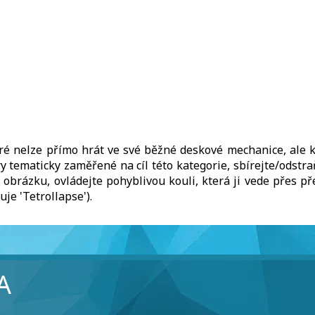
ré nelze přímo hrát ve své běžné deskové mechanice, ale k
y tematicky zaměřené na cíl této kategorie, sbírejte/odstra
obrázku, ovládejte pohyblivou kouli, která ji vede přes p
je 'Tetrollapse').
A