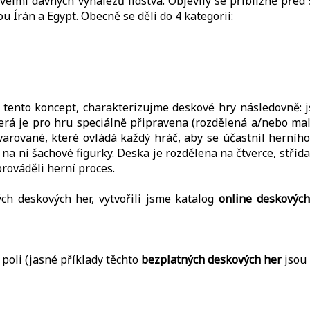
elmi dávných vynálezů lidstva. Objevily se přibližně před 5-
u Írán a Egypt. Obecně se dělí do 4 kategorií:
 tento koncept, charakterizujme deskové hry následovně: j
která je pro hru speciálně připravena (rozdělená a/nebo ma
varované, které ovládá každý hráč, aby se účastnil herního
a na ní šachové figurky. Deska je rozdělena na čtverce, stř
rováděli herní proces.
ch deskových her, vytvořili jsme katalog
online deskovýc
poli (jasné příklady těchto
bezplatných deskových her
jsou 