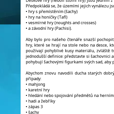
Deskové hry (neboli stolní hry) jsou jedním z v
Předpokládá se, že územími jejich vynálezu jso
• hry s přemístěním (šachy)
• hry na honičky (Tafl)
• vesmírné hry (noughts and crosses)
• a závodní hry (Pachisi).
Aby bylo pro našeho čtenáře snazší pochopit
hry, které se hrají na stole nebo na desce, 
používají pohyblivé kusy materiálu, zvláště t
jednodušší definice: představte si šachovnici 
pohybují šachovými figurkami svých sad, aby p
Abychom znovu navodili ducha starých dobrý
případy:
• mahjong
• karetní hry
• hledání nebo spojování předmětů na herním 
• hadi a žebříky
• zápas 3
• šachy