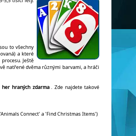
5,5 tisíci lety.
sou to všechny
lovaná) a které
 procesu. Ještě
ídavě natřené dvěma různými barvami, a hráči
h her hraných zdarma
. Zde najdete takové
'Animals Connect' a 'Find Christmas Items')