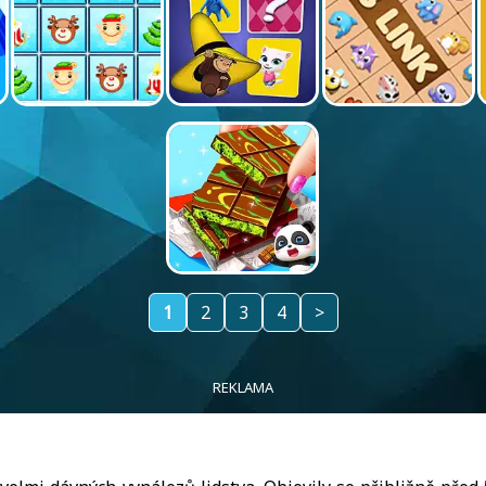
1
2
3
4
>
REKLAMA