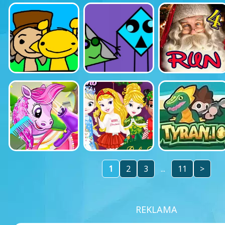
1
2
3
...
11
>
REKLAMA