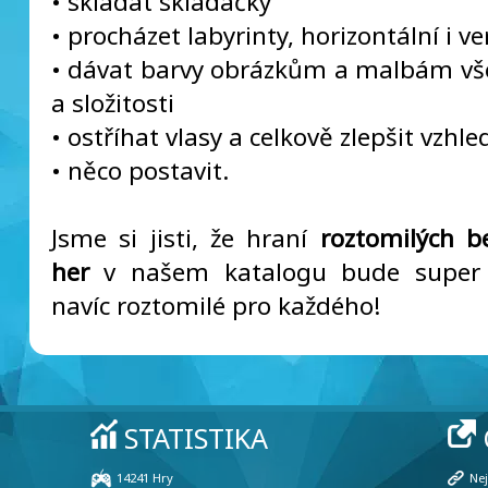
• skládat skládačky
• procházet labyrinty, horizontální i ve
• dávat barvy obrázkům a malbám v
a složitosti
• ostříhat vlasy a celkově zlepšit vzhl
• něco postavit.
Jsme si jisti, že hraní
roztomilých b
her
v našem katalogu bude super
navíc roztomilé pro každého!