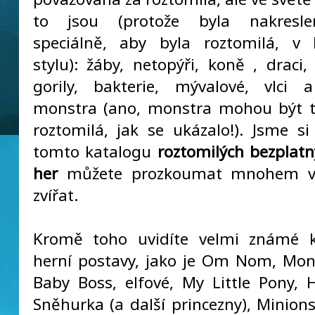
to jsou (protože byla nakresl
speciálně, aby byla roztomilá, v 
stylu): žáby, netopýři, koně , draci,
gorily, bakterie, mývalové, vlci 
monstra (ano, monstra mohou být t
roztomilá, jak se ukázalo!). Jsme si 
tomto katalogu
roztomilých bezplatn
her
můžete prozkoumat mnohem ví
zvířat.
Kromě toho uvidíte velmi známé k
herní postavy, jako je Om Nom, Mon
Baby Boss, elfové, My Little Pony, He
Sněhurka (a další princezny), Minio