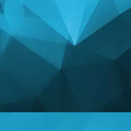
STATISTIKA
14241 Hry
24999 Uživatelé