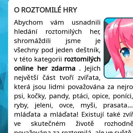
O ROZTOMILÉ HRY
Abychom vám usnadnili
hledání roztomilých her,
shromáždili jsme je
všechny pod jeden deštník,
v této kategorii
roztomilých
online her zdarma
. Jejich
největší část tvoří zvířata,
která jsou lidmi považována za nejroz
psi, kočky, pandy, ptáci, opice, poníc
ryby, jeleni, ovce, myši, prasata..
mláďata a mláďata! Existují také zvíř
ve skutečném životě rozhodn
považována za roztomilá, ale ve světě