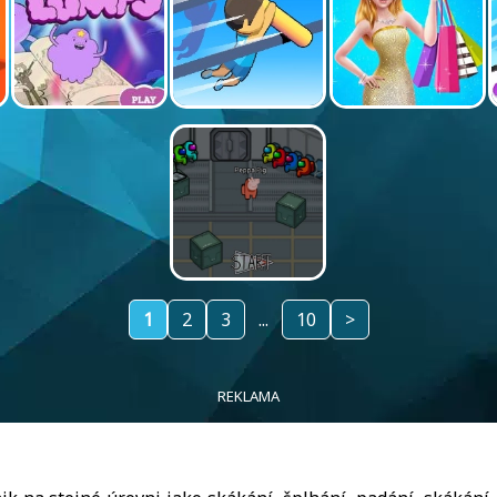
1
2
3
...
10
>
REKLAMA