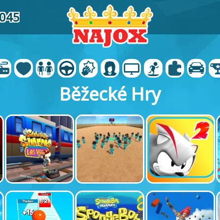
5045
Běžecké Hry