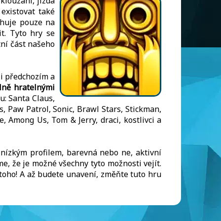
klouzání, jízda
 existovat také
tahuje pouze na
t. Tyto hry se
tní část našeho
zi předchozím a
lně hratelnými
u: Santa Claus,
 Paw Patrol, Sonic, Brawl Stars, Stickman,
 Among Us, Tom & Jerry, draci, kostlivci a
 nízkým profilem, barevná nebo ne, aktivní
e, že je možné všechny tyto možnosti vejít.
toho! A až budete unavení, změňte tuto hru