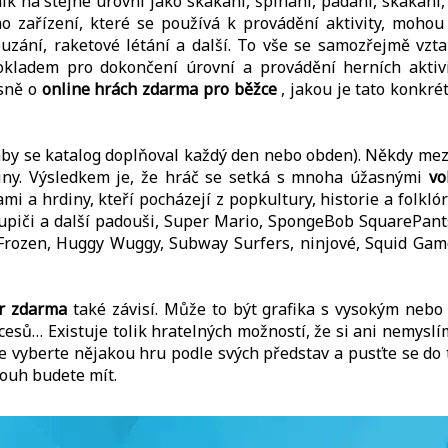
k na stejné úrovni jako skákání, šplhání, padání, skákání, 
ho zařízení, které se používá k provádění aktivity, mohou
louzání, raketové létání a další. To vše se samozřejmě vz
kladem pro dokončení úrovní a provádění herních aktivi
esně o
online hrách zdarma pro běžce
, jakou je tato konkré
 aby se katalog doplňoval každý den nebo obden). Někdy me
iny. Výsledkem je, že hráč se setká s mnoha úžasnými
vo
i a hrdiny, kteří pocházejí z popkultury, historie a folklór
upiči a další padouši, Super Mario, SpongeBob SquarePants,
Frozen, Huggy Wuggy, Subway Surfers, ninjové, Squid Game,
er zdarma
také závisí. Může to být grafika s vysokým nebo
esů… Existuje tolik hratelných možností, že si ani nemyslím
e vyberte nějakou hru podle svých představ a pusťte se do 
 touh budete mít.