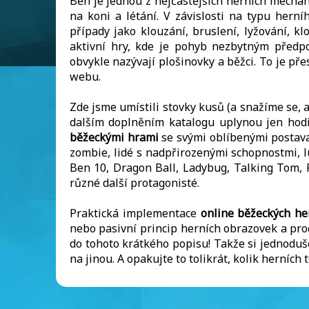
Běh je jednou z nejčastějších herních mechani
na koni a létání. V závislosti na typu herní
případy jako klouzání, bruslení, lyžování, k
aktivní hry, kde je pohyb nezbytným předpo
obvykle nazývají plošinovky a běžci. To je př
webu.
Zde jsme umístili stovky kusů (a snažíme se,
dalším doplněním katalogu uplynou jen hod
běžeckými hrami
se svými oblíbenými postavam
zombie, lidé s nadpřirozenými schopnostmi, l
Ben 10, Dragon Ball, Ladybug, Talking Tom, 
různé další protagonisté.
Praktická implementace
online běžeckých h
nebo pasivní princip herních obrazovek a proc
do tohoto krátkého popisu! Takže si jednoduš
na jinou. A opakujte to tolikrát, kolik herních