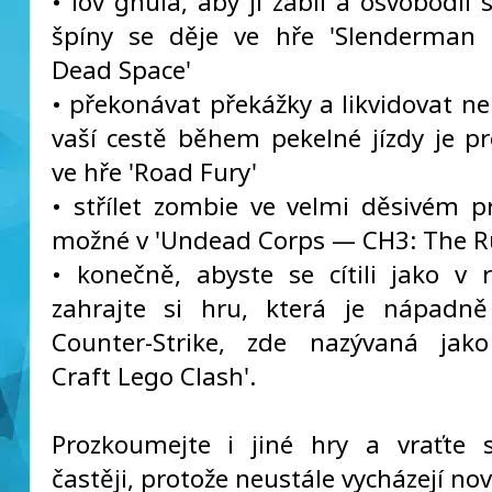
• lov ghúla, aby ji zabil a osvobodil 
špíny se děje ve hře 'Slenderman 
Dead Space'
• překonávat překážky a likvidovat ne
vaší cestě během pekelné jízdy je pr
ve hře 'Road Fury'
• střílet zombie ve velmi děsivém pr
možné v 'Undead Corps — CH3: The R
• konečně, abyste se cítili jako v 
zahrajte si hru, která je nápadn
Counter-Strike, zde nazývaná jako
Craft Lego Clash'.
Prozkoumejte i jiné hry a vraťte
častěji, protože neustále vycházejí nov