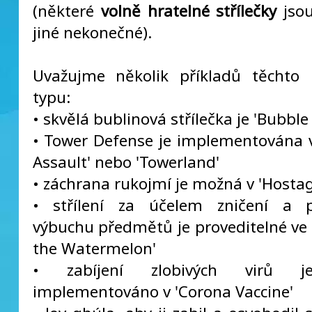
(některé
volně hratelné střílečky
jsou
jiné nekonečné).
Uvažujme několik příkladů těchto 
typu:
• skvělá bublinová střílečka je 'Bubble
• Tower Defense je implementována
Assault' nebo 'Towerland'
• záchrana rukojmí je možná v 'Hostag
• střílení za účelem zničení a p
výbuchu předmětů je proveditelné ve 
the Watermelon'
• zabíjení zlobivých virů j
implementováno v 'Corona Vaccine'