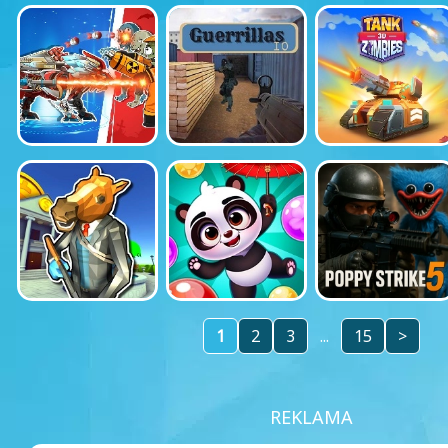
1
2
3
...
15
>
REKLAMA