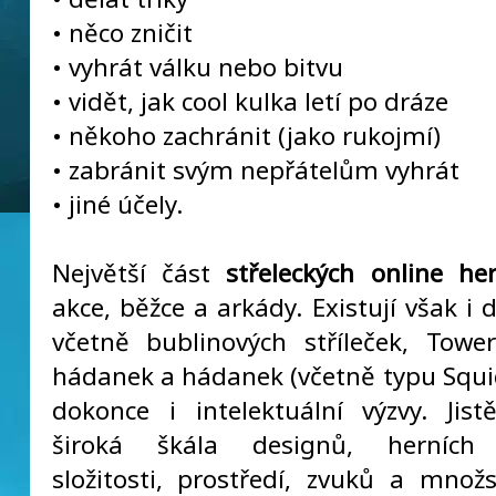
• něco zničit
• vyhrát válku nebo bitvu
• vidět, jak cool kulka letí po dráze
• někoho zachránit (jako rukojmí)
• zabránit svým nepřátelům vyhrát
• jiné účely.
Největší část
střeleckých online he
akce, běžce a arkády. Existují však i d
včetně bublinových stříleček, Towe
hádanek a hádanek (včetně typu Squ
dokonce i intelektuální výzvy. Jistě
široká škála designů, herních
složitosti, prostředí, zvuků a množs