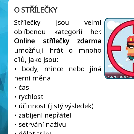
O STŘÍLEČKY
Střílečky jsou velmi
oblíbenou kategorií her.
Online střílečky zdarma
umožňují hrát o mnoho
cílů, jako jsou:
• body, mince nebo jiná
herní měna
• čas
• rychlost
• účinnost (jistý výsledek)
• zabíjení nepřátel
• setrvání naživu
• dělat triky