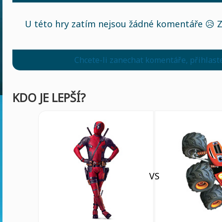
U této hry zatím nejsou žádné komentáře 😥 Z
Chcete-li zanechat komentáře, přihlast
KDO JE LEPŠÍ?
VS