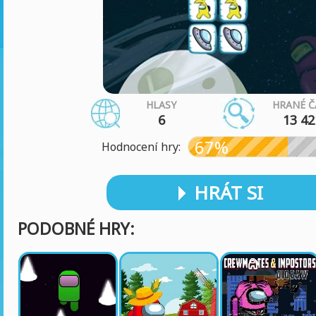
HLASY
HRANÉ Č
6
13 42
67%
Hodnocení hry:
HRÁT SI
PODOBNÉ HRY: