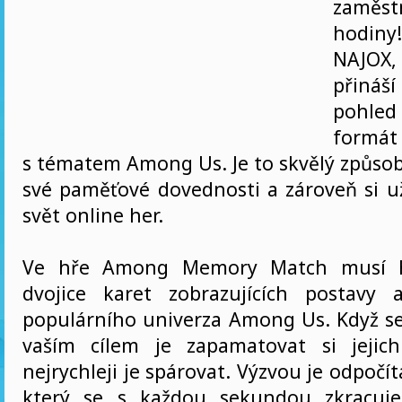
zamě
hodiny!
NAJOX
přiná
pohled
formát
s tématem Among Us. Je to skvělý způsob
své paměťové dovednosti a zároveň si už
svět online her.
Ve hře Among Memory Match musí hr
dvojice karet zobrazujících postavy
populárního univerza Among Us. Když se 
vaším cílem je zapamatovat si jejic
nejrychleji je spárovat. Výzvou je odpočít
který se s každou sekundou zkracuje.