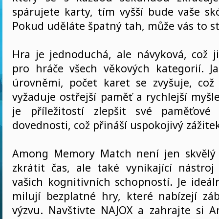
spárujete karty, tím vyšší bude vaše sk
Pokud uděláte špatný tah, může vás to st
Hra je jednoduchá, ale návyková, což j
pro hráče všech věkových kategorií. J
úrovněmi, počet karet se zvyšuje, což
vyžaduje ostřejší paměť a rychlejší myšl
je příležitostí zlepšit své paměťové
dovednosti, což přináší uspokojivý zážitek
Among Memory Match není jen skvělý z
zkrátit čas, ale také vynikající nástro
vašich kognitivních schopností. Je ideáln
milují bezplatné hry, které nabízejí zá
výzvu. Navštivte NAJOX a zahrajte si