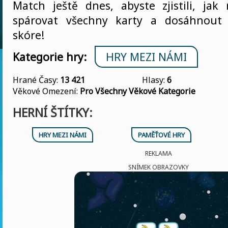
Match ještě dnes, abyste zjistili, jak
spárovat všechny karty a dosáhnout 
skóre!
Kategorie hry:
HRY MEZI NÁMI
Hrané Časy:
13 421
Hlasy:
6
Věkové Omezení:
Pro Všechny Věkové Kategorie
HERNÍ ŠTÍTKY:
HRY MEZI NÁMI
PAMĚŤOVÉ HRY
REKLAMA
SNÍMEK OBRAZOVKY