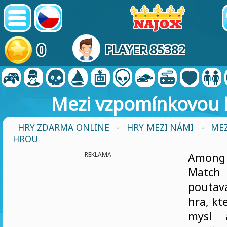
0
PLAYER 85382
Mezi vzpomínkovou 
HRY ZDARMA ONLINE
-
HRY MEZI NÁMI
- ME
HROU
REKLAMA
Amon
Match 
pouta
hra, kt
mysl 