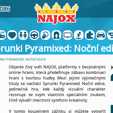
3086
runki Pyramixed: Noční ed
NKI PYRAMIXED: NOČNÍ EDICE
Objevte živý svět NAJOX, platformy s bezplatnými
online hrami, která předefinuje zábavu kombinací
hraní s tvorbou hudby. Mezi jejími výjimečnými
tituly se nachází Sprunki Pyramixed: Noční edice,
jedinečná hra, kde každý vizuální charakter
rezonuje se svým vlastním speciálním zvukem,
čímž vytváří imerzivní symfonii kreativity.
V tomto kouzelném zážitku si můžete vytvořit