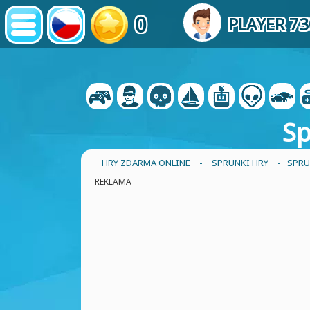
0
PLAYER 7
Sp
HRY ZDARMA ONLINE
-
SPRUNKI HRY
- SPRU
REKLAMA