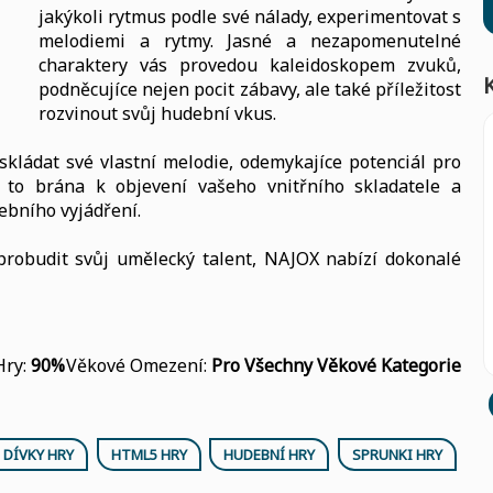
jakýkoli rytmus podle své nálady, experimentovat s
melodiemi a rytmy. Jasné a nezapomenutelné
charaktery vás provedou kaleidoskopem zvuků,
podněcujíce nejen pocit zábavy, ale také příležitost
rozvinout svůj hudební vkus.
kládat své vlastní melodie, odemykajíce potenciál pro
 to brána k objevení vašeho vnitřního skladatele a
bního vyjádření.
 probudit svůj umělecký talent, NAJOX nabízí dokonalé
Hry:
90%
Věkové Omezení:
Pro Všechny Věkové Kategorie
 DÍVKY HRY
HTML5 HRY
HUDEBNÍ HRY
SPRUNKI HRY