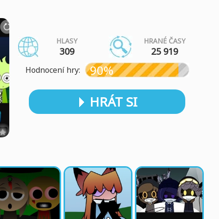
HLASY
HRANÉ ČASY
309
25 919
90%
Hodnocení hry:
HRÁT SI