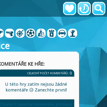
ice
KOMENTÁŘE KE HŘE:
0
CELKOVÝ POČET KOMENTÁŘŮ:
U této hry zatím nejsou žádné
komentáře 😥 Zanechte první!
Chcete-li zanechat komentáře, přihlaste