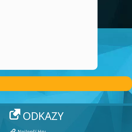
ODKAZY
Nejlepší Hry