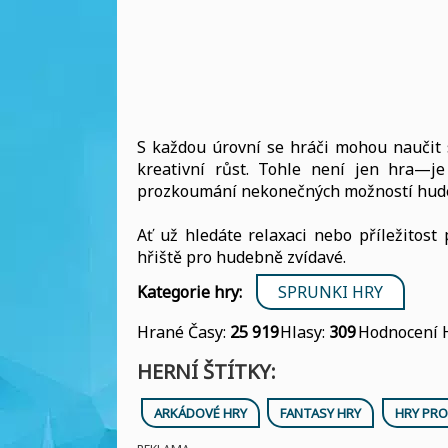
S každou úrovní se hráči mohou naučit s
kreativní růst. Tohle není jen hra—je
prozkoumání nekonečných možností hude
Ať už hledáte relaxaci nebo příležitost
hřiště pro hudebně zvídavé.
Kategorie hry:
SPRUNKI HRY
Hrané Časy:
25 919
Hlasy:
309
Hodnocení 
HERNÍ ŠTÍTKY:
ARKÁDOVÉ HRY
FANTASY HRY
HRY PRO