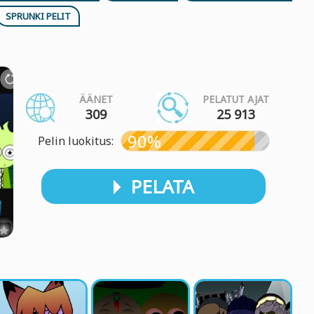
SPRUNKI PELIT
ÄÄNET
PELATUT AJAT
309
25 913
90%
Pelin luokitus:
PELATA