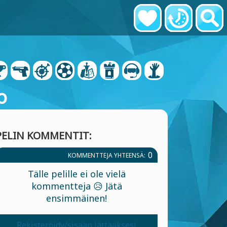
o
PELIN KOMMENTIT:
0
KOMMENTTEJA YHTEENSÄ:
Tälle pelille ei ole vielä
kommentteja 😥 Jätä
ensimmäinen!
Rekisteröidy/sisään jättääksesi