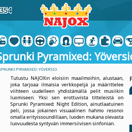
2354
Sprunki Pyramixed: Yöversi
SPRUNKI PYRAMIXED: YÖVERSIO
Tutustu NAJOXin eloisiin maailmoihin, alustaan,
joka tarjoaa ilmaisia verkkopeljä ja määrittelee
viihteen uudelleen yhdistämällä pelit musiikin
luomiseen. Yksi sen erottuvista titteleistä on
Sprunki Pyramixed: Night Edition, ainutlaatuinen
peli, jossa jokainen visuaalinen hahmo resonoi
omalla erityissoundillaan, luoden mukana olevasta
luovuudesta syntyvän immersiivisen sinfonian.