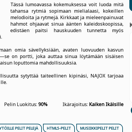
Tässä lumoavassa kokemuksessa voit luoda mitä
tahansa rytmiä sopimaan mielialaasi, kokeillen
melodioita ja rytmejä. Kirkkaat ja mieleenpainuvat
hahmot ohjaavat sinua äänten kaleidoskoopissa,
edistäen paitsi hauskuuden tunnetta myös
.
uomaan omia sävellyksiään, avaten luovuuden kasvun
i—se on portti, joka auttaa sinua löytämään sisäisen
lmaisun loputtomia mahdollisuuksia.
lisuutta sytyttää taiteellinen kipinäsi, NAJOX tarjoaa
lle.
Pelin Luokitus:
90%
Ikärajoitus:
Kaiken Ikäisille
YTÖILLE PELIT PELEJÄ
HTML5-PELIT
MUSIIKKIPELIT PELIT