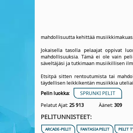
mahdollisuutta kehittää musiikkimakuasi
Jokaisella tasolla pelaajat oppivat l
mahdollisuuksia. Tämä ei ole vain pel
säveltäjäsi ja tutkimaan musiikillisen i
Etsitpä sitten rentoutumista tai mahdol
täydellisen leikkikentän musiikkia uteliai
Pelin luokka:
SPRUNKI PELIT
Pelatut Ajat:
25 913
Äänet:
309
PELITUNNISTEET:
ARCADE-PELIT
FANTASIA PELIT
PELIT T