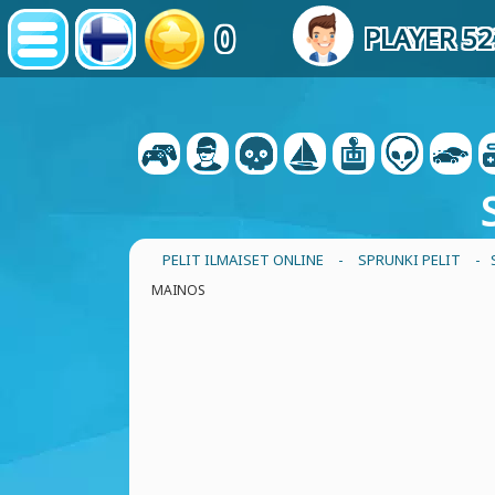
0
PLAYER 5
PELIT ILMAISET ONLINE
-
SPRUNKI PELIT
- 
MAINOS