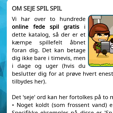
OM SEJE SPIL SPIL
Vi har over to hundrede
online fede spil gratis
i
dette katalog, så der er et
kæmpe spillefelt åbnet
foran dig. Det kan betage
dig ikke bare i timevis, men
i dage og uger (hvis du
beslutter dig for at prøve hvert enest
tilbydes her).
Det 'seje' ord kan her fortolkes på to
• Noget koldt (som frossent vand) ell
Specifikke eksempler på disse er 'Sna