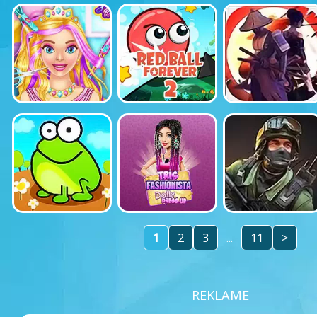
1
2
3
...
11
>
REKLAME