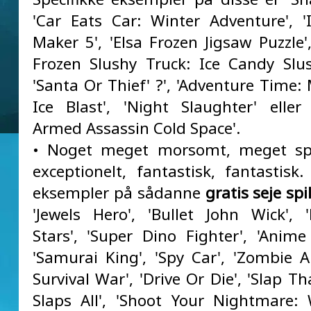
'Car Eats Car: Winter Adventure', 
Maker 5', 'Elsa Frozen Jigsaw Puzzle'
Frozen Slushy Truck: Ice Candy Slu
'Santa Or Thief' ?', 'Adventure Time:
Ice Blast', 'Night Slaughter' eller
Armed Assassin Cold Space'.
• Noget meget morsomt, meget s
exceptionelt, fantastisk, fantastisk.
eksempler på sådanne
gratis seje spi
'Jewels Hero', 'Bullet John Wick', '
Stars', 'Super Dino Fighter', 'Anime 
'Samurai King', 'Spy Car', 'Zombie A
Survival War', 'Drive Or Die', 'Slap T
Slaps All', 'Shoot Your Nightmare: