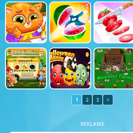
1
2
3
>
REKLAME