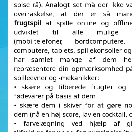
spise rå). Analogt set må der ikke 
overraskelse, at der er så m
frugtspil
at spille online og offli
udviklet til alle mulige p
(mobiltelefoner, bordcomputere
computere, tablets, spillekonsoller og
har samlet mange af dem he
repræsentere din opmærksomhed p
spilleevner og -mekanikker:
• skære og tilberede frugter og f
fødevarer på basis af dem
• skære dem i skiver for at gøre n
dem (nå en høj score, lav en cocktail, o
• farvelægning ved hjælp af gi