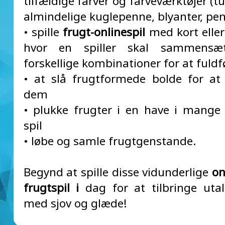
tilfældige farver og farveværktøjer (
almindelige kuglepenne, blyanter, pensl
• spille
frugt-onlinespil
med kort eller
hvor en spiller skal sammensæ
forskellige kombinationer for at fuldf
• at slå frugtformede bolde for a
dem
• plukke frugter i en have i mange
spil
• løbe og samle frugtgenstande.
Begynd at spille disse vidunderlige
on
frugtspil i
dag for at tilbringe utal
med sjov og glæde!