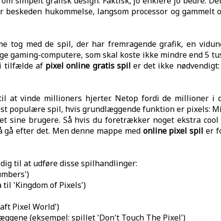
om simpelt grafisk design. Faktisk, jo enklere jo bedre. Det 
 har beskeden hukommelse, langsom processor og gammelt o
e tog med de spil, der har fremragende grafik, en vidunde
ige gaming-computere, som skal koste ikke mindre end 5 tus
i tilfælde af
pixel online gratis spil
er det ikke nødvendigt:
l at vinde millioners hjerter. Netop fordi de millioner i 
t populære spil, hvis grundlæggende funktion er pixels: Mi
vet sine brugere. Så hvis du foretrækker noget ekstra cool
 så gå efter det. Men denne mappe med
online pixel spil
er f
dig til at udføre disse spilhandlinger:
umbers')
til 'Kingdom of Pixels')
aft Pixel World')
æggene (eksempel: spillet 'Don't Touch The Pixel')