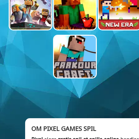
OM PIXEL GAMES SPIL