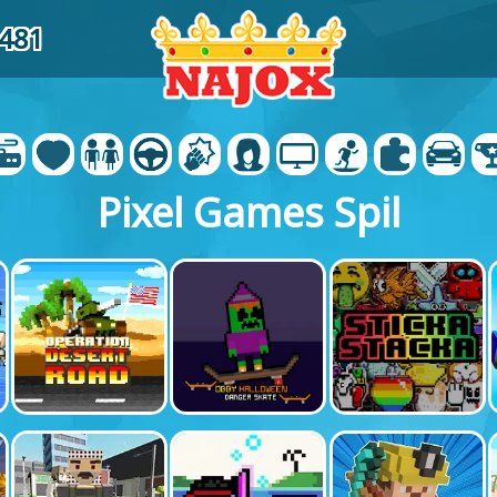
3481
Pixel Games Spil