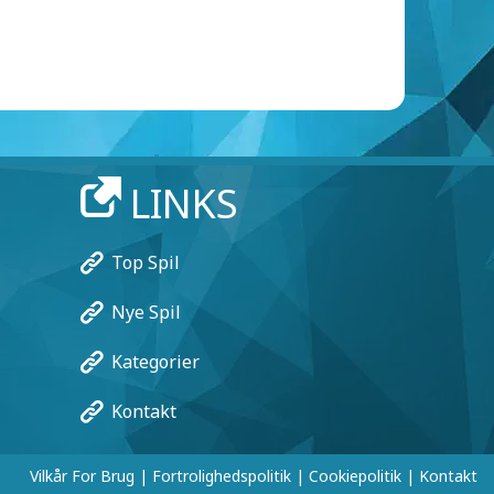
LINKS
Top Spil
Nye Spil
Kategorier
Kontakt
Vilkår For Brug
|
Fortrolighedspolitik
|
Cookiepolitik
|
Kontakt