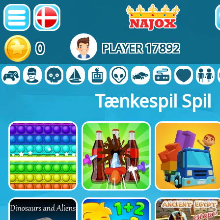
0
PLAYER 17892
Tænkespil Spil