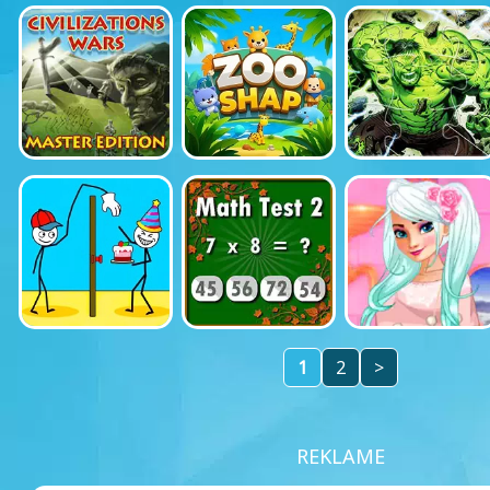
1
2
>
REKLAME