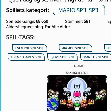
Spillets kategori:
MARIO SPIL SPIL
Spillede Gange:
68 660
Stemmer:
581
S
Aldersbegrænsning:
For Alle Aldre
SPIL-TAGS:
EVENTYR SPIL SPIL
ARCADE SPIL SPIL
KL
ESCAPE GAMES SPIL
SJOVE SPIL SPIL
MARIO SPIL SPIL
REKLAME
SKÆRMBILLEDE