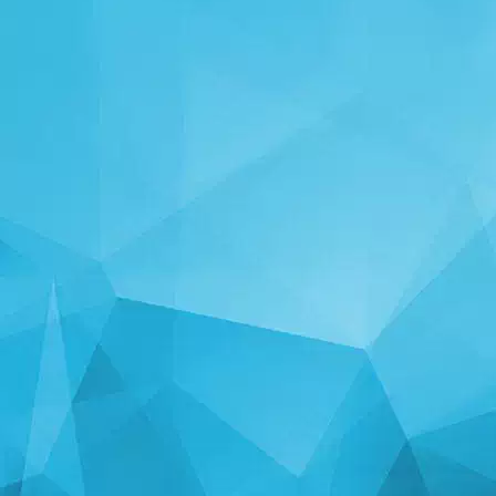
STATISTIKKER
14250 Spil
25004 Brugere