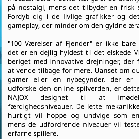
på nostalgi, mens det tilbyder en frisk s
Fordyb dig i de livlige grafikker og d
gameplay, der minder om den gyldne æra
"100 Værelser af Fjender" er ikke bare 
det er en dejlig hyldest til det elskede M
beriget med innovative drejninger, der få
at vende tilbage for mere. Uanset om du
gamer eller en nybegynder, der er i
udforske den online spilverden, er dette
NAJOX designet til at imøde
færdighedsniveauer. De lette mekanikker
hurtigt vil hoppe og undvige som en 
mens de udfordrende niveauer vil test
erfarne spillere.