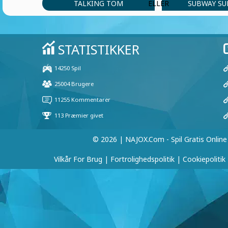
TALKING TOM
SUBWAY SU
ELLER
© 2026 | NAJOX.com - Spil Gratis Online
Vilkår For Brug
|
Fortrolighedspolitik
|
Cookiepolitik