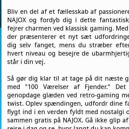
Bliv en del af et fællesskab af passion
NAJOX og fordyb dig i dette fantastisk
fejrer charmen ved klassisk gaming. Med
der præsenterer et nyt sæt udfordringer
dig selv fanget, mens du stræber efte
hvert niveau og besejre de ubarmhjertig
står i din vej.
Så gør dig klar til at tage på dit næste
med "100 Værelser af Fjender." Det 
genopdage glæden ved retro-gaming m
twist. Oplev spændingen, udfordr dine f
flygt ind i en verden fyldt med nostalgi o
sammen gratis på NAJOX. Gå ikke glip af 
rejse i dag og se, hvor langt du kan kom