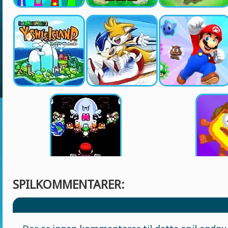
SPILKOMMENTARER: