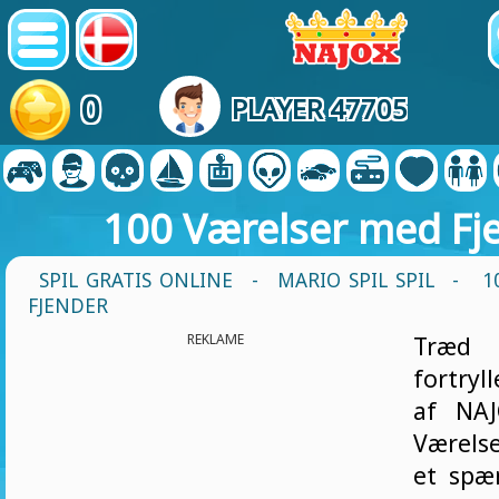
0
PLAYER 47705
100 Værelser med Fj
SPIL GRATIS ONLINE
-
MARIO SPIL SPIL
- 1
FJENDER
REKLAME
Træd
fortry
af NA
Værelse
et spæ