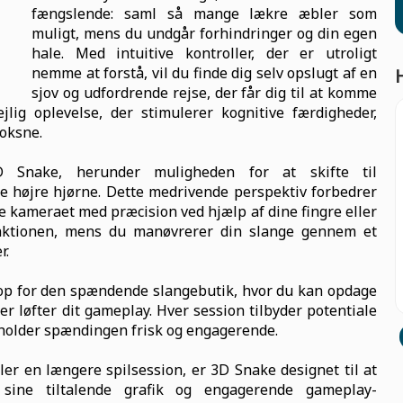
fængslende: saml så mange lækre æbler som
muligt, mens du undgår forhindringer og din egen
hale. Med intuitive kontroller, der er utroligt
nemme at forstå, vil du finde dig selv opslugt af en
sjov og udfordrende rejse, der får dig til at komme
ejlig oplevelse, der stimulerer kognitive færdigheder,
voksne.
 Snake, herunder muligheden for at skifte til
e højre hjørne. Dette medrivende perspektiv forbedrer
 kameraet med præcision ved hjælp af dine fingre eller
i aktionen, mens du manøvrerer din slange gennem et
r.
 op for den spændende slangebutik, hvor du kan opdage
er løfter dit gameplay. Hver session tilbyder potentiale
t holder spændingen frisk og engagerende.
er en længere spilsession, er 3D Snake designet til at
 sine tiltalende grafik og engagerende gameplay-