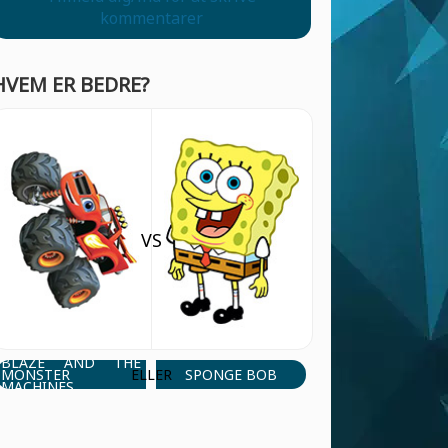
kommentarer
HVEM ER BEDRE?
VS
BLAZE AND THE
MONSTER
SPONGE BOB
ELLER
MACHINES