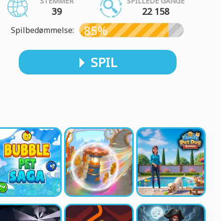
STEMMER
SPILLEDE GANGE
39
22 158
85%
Spilbedømmelse:
SPIL