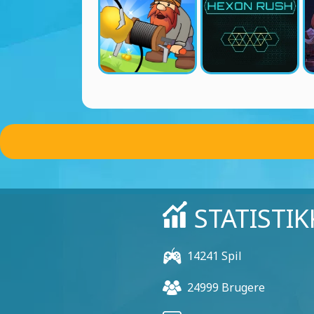
STATISTIK
14241 Spil
24999 Brugere