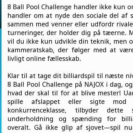
8 Ball Pool Challenge handler ikke kun o
handler om at nyde den sociale del af sp
sammen med venner eller udfordr rival
turneringer, der holder dig på tæerne.
vil du ikke kun udvikle din teknik, men 
kammeratskab, der følger med at være
livligt online fællesskab.
Klar til at tage dit billiardspil til næste n
8 Ball Pool Challenge på NAJOX i dag, o
hvad der skal til for at blive mester! U
spille afslappet eller sigte mod
konkurrenceklasse, tilbyder dette 
underholdning og spænding for billia
overalt. Gå ikke glip af sjovet—spil nu