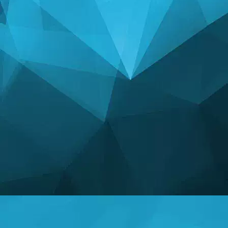
STATISTIKKER
14241 Spil
24999 Brugere