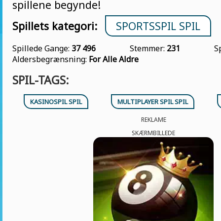
spillene begynde!
Spillets kategori:
SPORTSSPIL SPIL
Spillede Gange:
37 496
Stemmer:
231
S
Aldersbegrænsning:
For Alle Aldre
SPIL-TAGS:
KASINOSPIL SPIL
MULTIPLAYER SPIL SPIL
REKLAME
SKÆRMBILLEDE