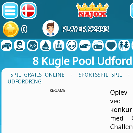
0
PLAYER 92993
8 Kugle Pool Udford
SPIL GRATIS ONLINE
-
SPORTSSPIL SPIL
-
UDFORDRING
REKLAME
Oplev
ved
konkurr
med 8
Challe