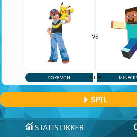
VS
POKEMON
MINECR
ELLER
SPIL