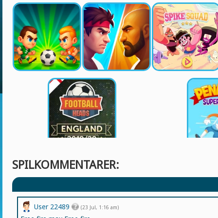
SPILKOMMENTARER:
User 22489
(23 Jul, 1:16 am)