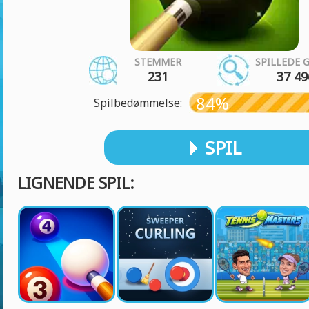
STEMMER
SPILLEDE 
231
37 49
84%
Spilbedømmelse:
SPIL
LIGNENDE SPIL: