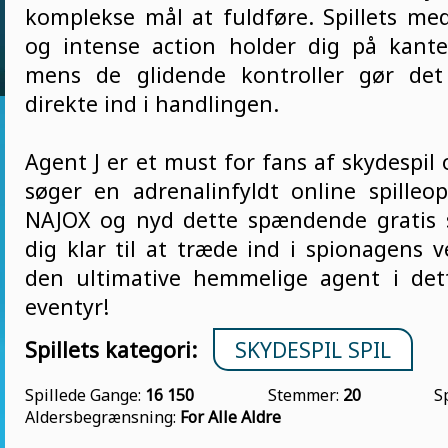
komplekse mål at fuldføre. Spillets med
og intense action holder dig på kante
mens de glidende kontroller gør det
direkte ind i handlingen.
Agent J er et must for fans af skydespil o
søger en adrenalinfyldt online spilleop
NAJOX og nyd dette spændende gratis s
dig klar til at træde ind i spionagens 
den ultimative hemmelige agent i de
eventyr!
Spillets kategori:
SKYDESPIL SPIL
Spillede Gange:
16 150
Stemmer:
20
S
Aldersbegrænsning:
For Alle Aldre