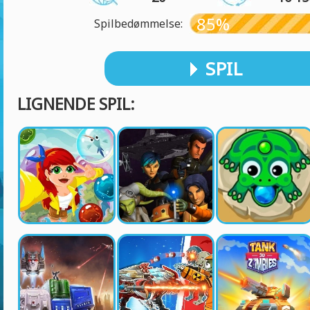
85%
Spilbedømmelse:
SPIL
LIGNENDE SPIL: