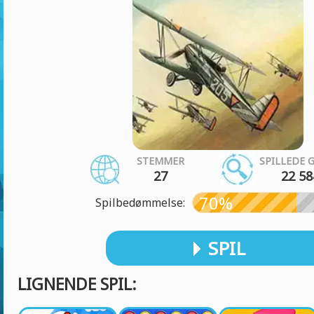
STEMMER
SPILLEDE 
27
22 58
70%
Spilbedømmelse:
SPIL
LIGNENDE SPIL: