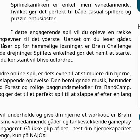
Spilmekanikken er enkel, men vanedannende,
hvilket gør det perfekt til både casual spillere og
puzzle-entusiaster.
I dette engagerende spil vil du opleve en række
ngsevner til det yderste. Uanset om du løser gåder,
 låser op for hemmelige løsninger, er Brain Challenge
de drejninger. Spillets enkelhed gør det nemt at starte,
du konstant vil blive udfordret.
re online spil, er dets evne til at stimulere din hjerne,
afslappende oplevelse. Den beroligende musik, herunder
nd Forest og rolige baggrundsmelodier fra BandCamp,
gør det til et perfekt spil til at slappe af efter en lang
e vil underholde og give din hjerne et workout, er Brain
ed sine vanedannende gåder og tankevækkende gameplay
 engageret. Gå ikke glip af det—test din hjernekapacitet
lenge, kun på NAJOX.