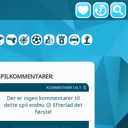
SPILKOMMENTARER:
0
KOMMENTARER I ALT:
Der er ingen kommentarer til
dette spil endnu 😥 Efterlad det
første!
Tilmeld dig/ind for at skrive