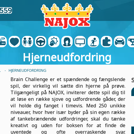
0559
Hjerneudfordring
L
- HJERNEUDFORDRING
Brain Challenge er et spændende og fængslende
spil, der virkelig vil sætte din hjerne på prøve.
Tilgængeligt på NAJOX, inviterer dette spil dig til
at løse en række sjove og udfordrende gåder, der
vil holde dig fanget i timevis. Med 250 unikke
niveauer, hvor hver især byder på sin egen række
af tankebrændende udfordringer, skal du tænke
kreativt og uden for boksen for at finde de
uventede og ofte overraskende svar.