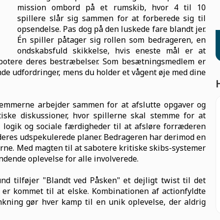
mission ombord på et rumskib, hvor 4 til 10
spillere slår sig sammen for at forberede sig til
opsendelse. Pas dog på den luskede fare blandt jer.
Én spiller påtager sig rollen som bedrageren, en
ondskabsfuld skikkelse, hvis eneste mål er at
otere deres bestræbelser. Som besætningsmedlem er
de udfordringer, mens du holder et vågent øje med dine
emmerne arbejder sammen for at afslutte opgaver og
itiske diskussioner, hvor spillerne skal stemme for at
, logik og sociale færdigheder til at afsløre forræderen
for deres udspekulerede planer. Bedrageren har derimod en
rne. Med magten til at sabotere kritiske skibs-systemer
ændende oplevelse for alle involverede.
tilføjer "Blandt ved Påsken" et dejligt twist til det
er kommet til at elske. Kombinationen af actionfyldte
kning gør hver kamp til en unik oplevelse, der aldrig