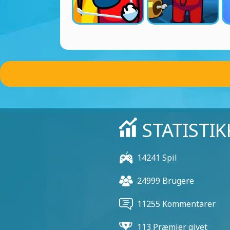
STATISTIK
14241 Spil
24999 Brugere
11255 Kommentarer
113 Præmier givet