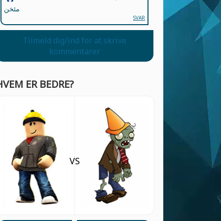
مئخن
SVAR
Tilmeld dig/ind for at skrive
kommentarer
HVEM ER BEDRE?
VS