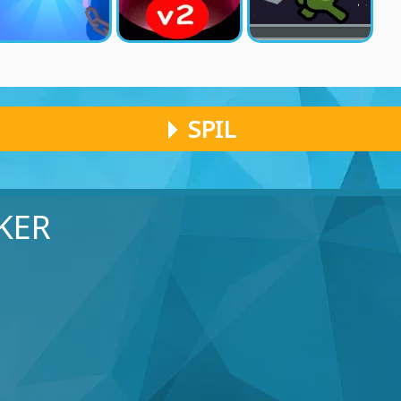
SPIL
KER