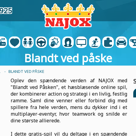
1925
Blandt ved påske
L
- BLANDT VED PÅSKE
Oplev den spændende verden af NAJOX med
"Blandt ved Påsken", et hæsblæsende online spil,
der kombinerer action og strategi i en livlig, festlig
ramme. Saml dine venner eller forbind dig med
spillere fra hele verden, mens du dykker ind i et
multiplayer-eventyr, hvor teamwork og snilde er
dine største allierede.
I dette gratis-spil vil du deltage i en spændende