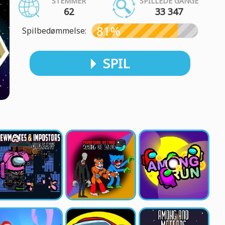
STEMMER
SPILLEDE GANGE
62
33 347
81%
Spilbedømmelse:
SPIL