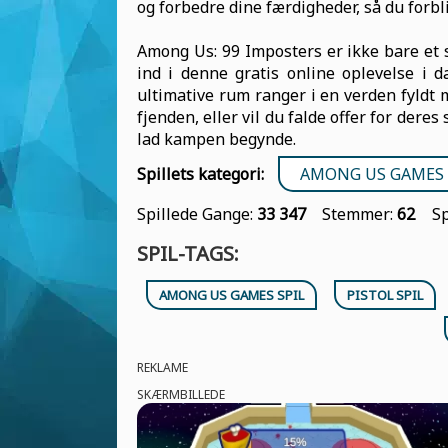
og forbedre dine færdigheder, så du forbl
Among Us: 99 Imposters er ikke bare et spi
ind i denne gratis online oplevelse i d
ultimative rum ranger i en verden fyld
fjenden, eller vil du falde offer for deres
lad kampen begynde.
Spillets kategori:
AMONG US GAMES 
Spillede Gange:
33 347
Stemmer:
62
S
SPIL-TAGS:
AMONG US GAMES SPIL
PISTOL SPIL
REKLAME
SKÆRMBILLEDE