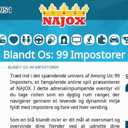
9954
Blandt Os: 99 Impostorer
L
- BLANDT OS: 99 IMPOSTORER
Træd ind i det spændende univers af Among Us: 99
Imposters, et fængslende online spil præsenteret
af NAJOX. I dette adrenalinpumpende eventyr vil
du tage rollen som en dygtig rum ranger, der
navigerer gennem et levende og dynamisk miljø
fyldt med impostere og fare ved hver vending.
Som en blå blandt os'er er dit mål at oversmart og
overvinde dine fjender ved at udnytte dine