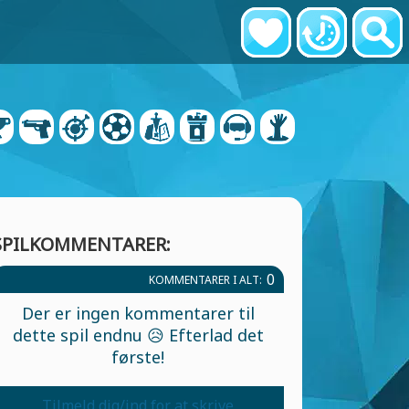
SPILKOMMENTARER:
0
KOMMENTARER I ALT:
Der er ingen kommentarer til
dette spil endnu 😥 Efterlad det
første!
Tilmeld dig/ind for at skrive