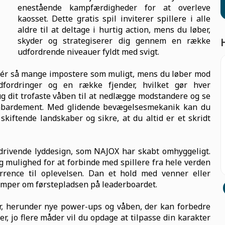
enestående kampfærdigheder for at overleve
kaosset. Dette gratis spil inviterer spillere i alle
aldre til at deltage i hurtig action, mens du løber,
skyder og strategiserer dig gennem en række
udfordrende niveauer fyldt med svigt.
nér så mange impostere som muligt, mens du løber mod
fordringer og en række fjender, hvilket gør hver
 dit trofaste våben til at nedlægge modstandere og se
mbardement. Med glidende bevægelsesmekanik kan du
iftende landskaber og sikre, at du altid er et skridt
edrivende lyddesign, som NAJOX har skabt omhyggeligt.
g mulighed for at forbinde med spillere fra hele verden
rrence til oplevelsen. Dan et hold med venner eller
mper om førstepladsen på leaderboardet.
er, herunder nye power-ups og våben, der kan forbedre
er, jo flere måder vil du opdage at tilpasse din karakter