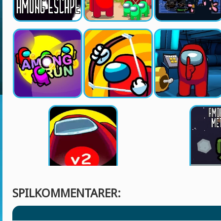
SPILKOMMENTARER: