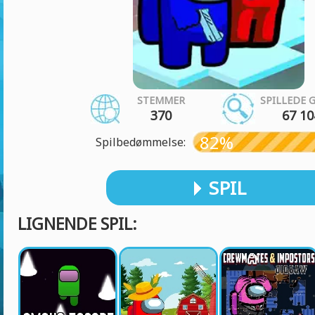
STEMMER
SPILLEDE 
370
67 10
82%
Spilbedømmelse:
SPIL
LIGNENDE SPIL: