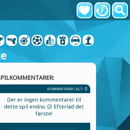
ge
SPILKOMMENTARER:
0
KOMMENTARER I ALT:
Der er ingen kommentarer til
dette spil endnu 😥 Efterlad det
første!
Tilmeld dig/ind for at skrive