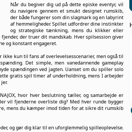
Når du begiver dig ud på dette episke eventyr, vil
du navigere gennem et smukt designet rumskib,
der både fungerer som din slagmark og en labyrint
af hemmeligheder. Spillet udfordrer dine instinkter
og strategiske tænkning, mens du klikker eller
 fjender, der truer dit mandskab. Hver spilsession giver
rne og konstant engageret.
ikke kun til fans af overlevelsesscenarier, men også til
og spænding. Det simple, men vanedannende gameplay
 nyde spændingen ved jagten. Uanset om du spiller solo
tte gratis spil timer af underholdning, mens I arbejder
jer.
 NAJOX, hvor hver beslutning tæller, og samarbejde er
 eller vil fjenderne overliste dig? Med hver runde bygger
re, mens du kæmper imod tiden for at sikre dit rumskib
er, og gør dig klar til en uforglemmelig spilleoplevelse.