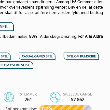
lerede har opdaget spændingen i Among Us! Gemmer eller
 hvor overlevelsens spænding venter. Bliv en del af dette
r skal til for at triumfere i en verden fyldt med bedrag
SPIL
pilbedømmelse:
83%
Aldersbegrænsning:
For Alle Aldre
 SPIL
CASUAL GAMES SPIL
SPIL OM RUMSKIBE
PIL OM OVERLEVELSE
STEMMER
SPILLEDE GANGE
261
57 862
83%
Spilbedømmelse: