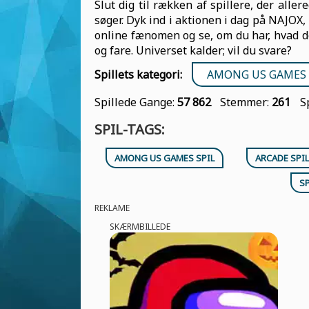
Slut dig til rækken af spillere, der al
søger. Dyk ind i aktionen i dag på NAJOX,
online fænomen og se, om du har, hvad de
og fare. Universet kalder; vil du svare?
Spillets kategori:
AMONG US GAMES 
Spillede Gange:
57 862
Stemmer:
261
S
SPIL-TAGS:
AMONG US GAMES SPIL
ARCADE SPIL
S
REKLAME
SKÆRMBILLEDE