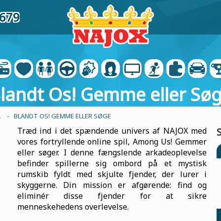
7679
landt Os! Gemme eller Sø
L
- BLANDT OS! GEMME ELLER SØGE
Træd ind i det spændende univers af NAJOX med
vores fortryllende online spil, Among Us! Gemmer
eller søger. I denne fængslende arkadeoplevelse
befinder spillerne sig ombord på et mystisk
rumskib fyldt med skjulte fjender, der lurer i
skyggerne. Din mission er afgørende: find og
eliminér disse fjender for at sikre
menneskehedens overlevelse.