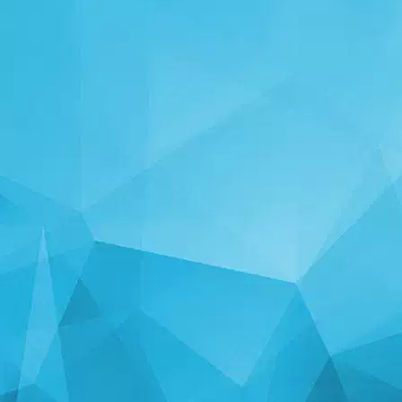
STATISTIKKER