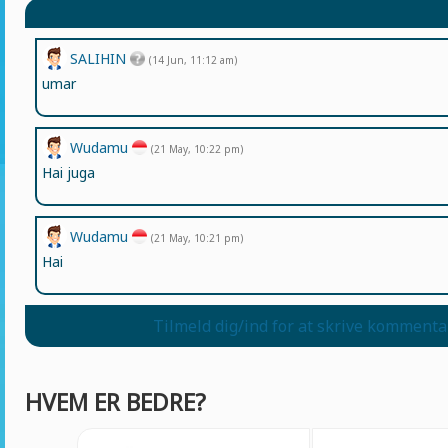
SALIHIN
(14 Jun, 11:12 am)
umar
Wudamu
(21 May, 10:22 pm)
Hai juga
Wudamu
(21 May, 10:21 pm)
Hai
Tilmeld dig/ind for at skrive kommenta
HVEM ER BEDRE?