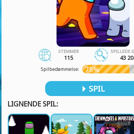
STEMMER
SPILLEDE 
115
43 20
75%
Spilbedømmelse:
SPIL
LIGNENDE SPIL: