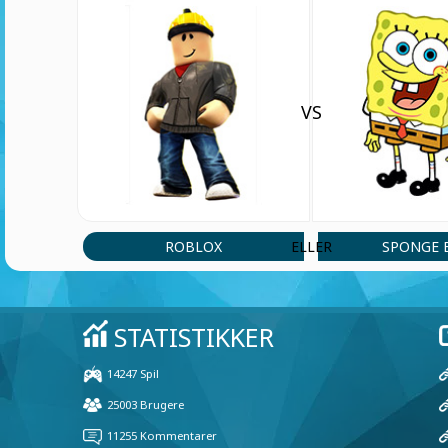
VS
ROBLOX
SPONGE 
ELLER