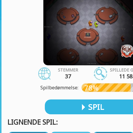
STEMMER
SPILLEDE 
37
11 58
78%
Spilbedømmelse:
SPIL
LIGNENDE SPIL: