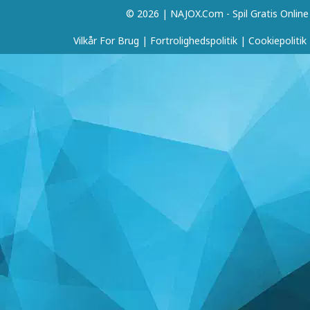
© 2026 | NAJOX.com - Spil Gratis Online
Vilkår For Brug
|
Fortrolighedspolitik
|
Cookiepolitik