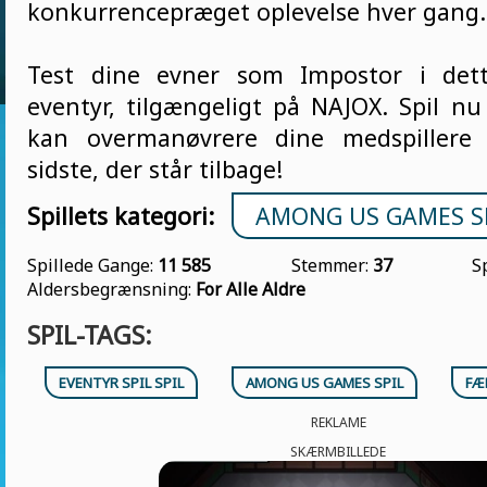
konkurrencepræget oplevelse hver gang.
Test dine evner som Impostor i det
eventyr, tilgængeligt på NAJOX. Spil n
kan overmanøvrere dine medspillere
sidste, der står tilbage!
Spillets kategori:
AMONG US GAMES S
Spillede Gange:
11 585
Stemmer:
37
S
Aldersbegrænsning:
For Alle Aldre
SPIL-TAGS:
EVENTYR SPIL SPIL
AMONG US GAMES SPIL
FÆ
REKLAME
SKÆRMBILLEDE