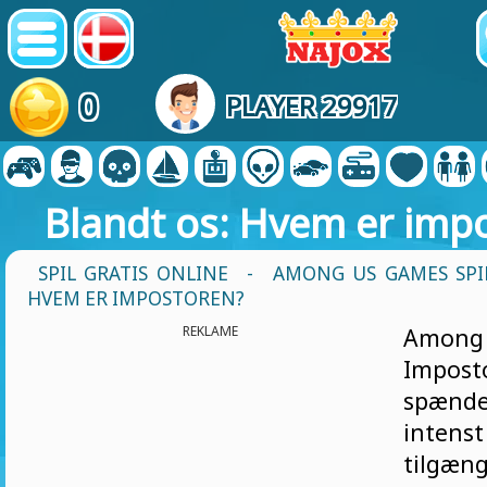
0
PLAYER 29917
Blandt os: Hvem er imp
SPIL GRATIS ONLINE
-
AMONG US GAMES SPI
HVEM ER IMPOSTOREN?
REKLAME
Among
Impos
spæn
intens
tilgæ