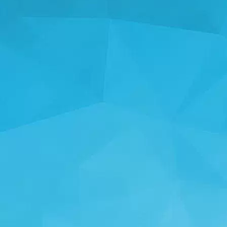
STATISTIKKER