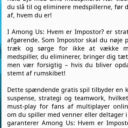
du slå til og eliminere medspillerne, før 
af, hvem du er!
I Among Us: Hvem er Impostor? er stra
afgørende. Som Impostor skal du nøje 
træk og sørge for ikke at vække mi
medspiller, du eliminerer, bringer dig tæt
men vær forsigtig – hvis du bliver opda
stemt af rumskibet!
Dette spændende gratis spil tilbyder en
suspense, strategi og teamwork, hvilket
must-play for fans af multiplayer onlin
om du spiller med venner eller deltager i 
garanterer Among Us: Hvem er Imposto