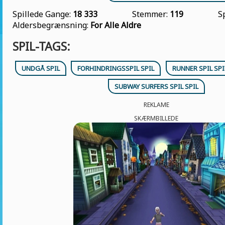
Spillede Gange:
18 333
Stemmer:
119
S
Aldersbegrænsning:
For Alle Aldre
SPIL-TAGS:
UNDGÅ SPIL
FORHINDRINGSSPIL SPIL
RUNNER SPIL SPI
SUBWAY SURFERS SPIL SPIL
REKLAME
SKÆRMBILLEDE