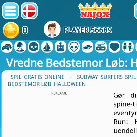
0
PLAYER 56689
Vredne Bedstemor Løb: 
SPIL GRATIS ONLINE
-
SUBWAY SURFERS SPIL 
BEDSTEMOR LØB: HALLOWEEN
REKLAME
Gør di
spine-t
eventy
Run: H
uendeli