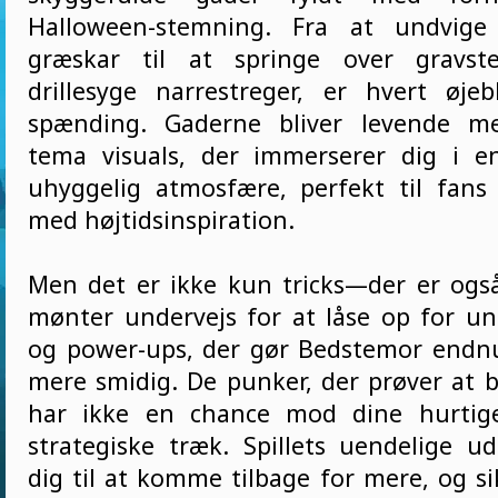
Halloween-stemning. Fra at undvig
græskar til at springe over gravs
drillesyge narrestreger, er hvert øje
spænding. Gaderne bliver levende m
tema visuals, der immerserer dig i e
uhyggelig atmosfære, perfekt til fans 
med højtidsinspiration.
Men det er ikke kun tricks—der er ogs
mønter undervejs for at låse op for u
og power-ups, der gør Bedstemor endn
mere smidig. De punker, der prøver at b
har ikke en chance mod dine hurtige
strategiske træk. Spillets uendelige ud
dig til at komme tilbage for mere, og si