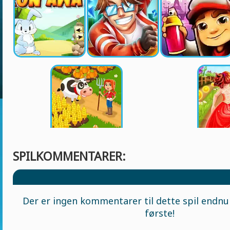
SPILKOMMENTARER:
Der er ingen kommentarer til dette spil endnu 
første!