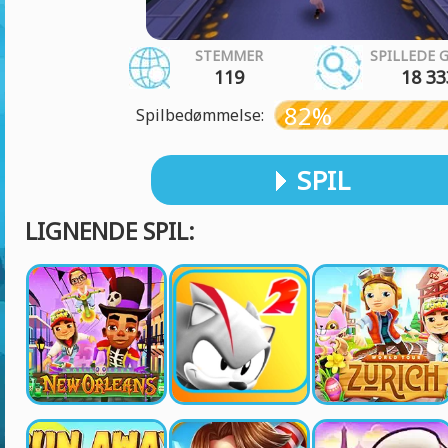
STEMMER
SPILLEDE 
119
18 33
82%
Spilbedømmelse:
SPIL
LIGNENDE SPIL: