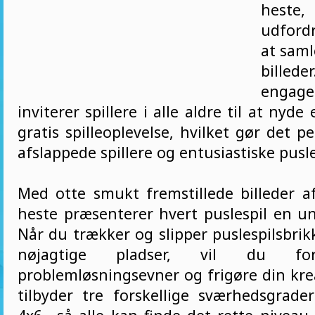
hest
udfordr
at saml
bille
engag
inviterer spillere i alle aldre til at nyd
gratis spilleoplevelse, hvilket gør det p
afslappede spillere og entusiastiske pusle
Med otte smukt fremstillede billeder a
heste præsenterer hvert puslespil en un
Når du trækker og slipper puslespilsbri
nøjagtige pladser, vil du fo
problemløsningsevner og frigøre din kreat
tilbyder tre forskellige sværhedsgrad