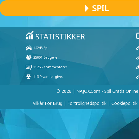
SPIL
© 2026 | NAJOX.com - Spil Gratis Online
Vilkår For Brug
|
Fortrolighedspolitik
|
Cookiepolitik