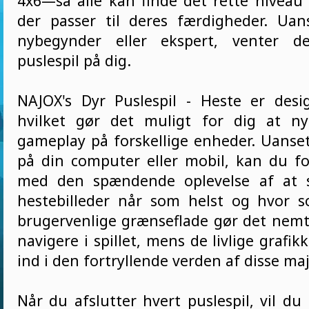
4x6—så alle kan finde det rette niveau 
der passer til deres færdigheder. Ua
nybegynder eller ekspert, venter d
puslespil på dig.
NAJOX's Dyr Puslespil - Heste er des
hvilket gør det muligt for dig at ny
gameplay på forskellige enheder. Uanset
på din computer eller mobil, kan du fo
med den spændende oplevelse af at 
hestebilleder når som helst og hvor 
brugervenlige grænseflade gør det nemt 
navigere i spillet, mens de livlige grafik
ind i den fortryllende verden af disse maj
Når du afslutter hvert puslespil, vil d