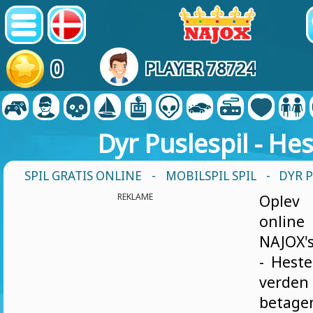
0
PLAYER 78724
Dyr Puslespil - He
SPIL GRATIS ONLINE
-
MOBILSPIL SPIL
- DYR P
REKLAME
Oplev
onlin
NAJOX's
- Heste
verde
betagen