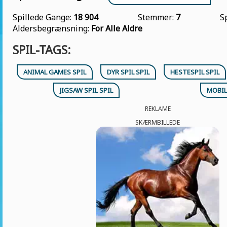
Spillede Gange:
18 904
Stemmer:
7
S
Aldersbegrænsning:
For Alle Aldre
SPIL-TAGS:
ANIMAL GAMES SPIL
DYR SPIL SPIL
HESTESPIL SPIL
JIGSAW SPIL SPIL
MOBIL
REKLAME
SKÆRMBILLEDE