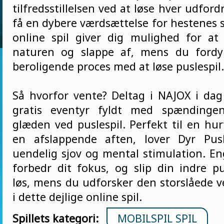
tilfredsstillelsen ved at løse hver udfor
få en dybere værdsættelse for hestenes 
online spil giver dig mulighed for a
naturen og slappe af, mens du fordy
beroligende proces med at løse puslespil.
Så hvorfor vente? Deltag i NAJOX i da
gratis eventyr fyldt med spændinge
glæden ved puslespil. Perfekt til en hur
en afslappende aften, lover Dyr Pusl
uendelig sjov og mental stimulation. En
forbedr dit fokus, og slip din indre pu
løs, mens du udforsker den storslåede v
i dette dejlige online spil.
Spillets kategori:
MOBILSPIL SPIL