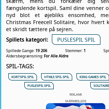
skærm, mens du forkæler dig sel
fængslende kortspil. Saml dine venner og
nyd blot et øjebliks ensomhed, men
Christmas Freecell Solitaire, hvor hvert k
et skridt tættere på sejren.
Spillets kategori:
PUSLESPIL SPIL
Spillede Gange:
19 206
Stemmer:
1
Sp
Aldersbegrænsning:
For Alle Aldre
SPIL-TAGS:
KORTSPIL SPIL
HTML5 SPIL SPIL
KING GAMES SPIL
PUSLESPIL SPIL
SOLITAIRE
REKLAME
SKÆRMBILLEDE