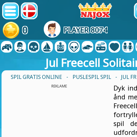
0
PLAYER 8074
Jul Freecell Solitai
SPIL GRATIS ONLINE
-
PUSLESPIL SPIL
- JUL F
REKLAME
Dyk ind
ånd me
Freecel
fortry
spil d
udfo