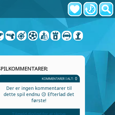
SPILKOMMENTARER:
0
KOMMENTARER I ALT:
Der er ingen kommentarer til
dette spil endnu 😥 Efterlad det
første!
Tilmeld dig/ind for at skrive