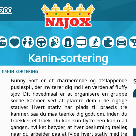
5200
Kanin-sortering
- KANIN-SORTERING
Bunny Sort er et charmerende og afslappende
puslespil, der inviterer dig ind i en verden af fluffy
sjov. Dit hovedmaal er at organisere en gruppe
soede kaniner ved at placere dem i de rigtige
stativer. Hvert stativ har plads til praecis tre
kaniner, saa du maa taenke dig godt om, inden du
traekker et traek. Du kan kun flytte een kanin ad
gangen, hvilket betyder, at hver beslutning taeller,
naar du arbejder paa at fylde hvert stativ med tre