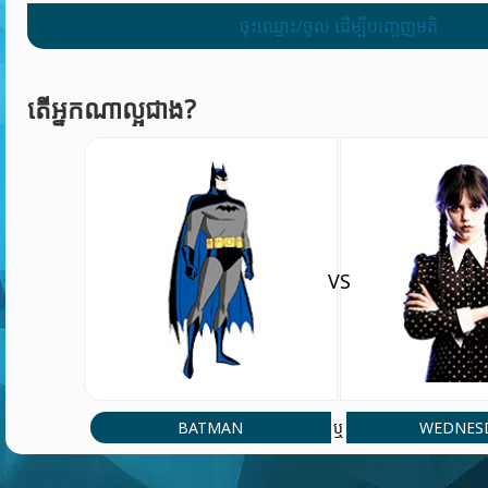
ចុះឈ្មោះ/ចូល ដើម្បីបញ្ចេញមតិ
តើអ្នកណាល្អជាង?
VS
BATMAN
WEDNES
ឬ