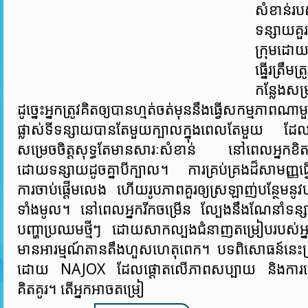
សំខាន់របស
ទន្សាយគួ
ក្រុមដោយ
ធ្នើរត្រឹម
កន្លែងសម្
ដូច្នេះអ្នកត្រូវគិតឲ្យបានហ្មត់ចត់មុននឹងធ្វើសកម្ម
ផ្លាស់ទីទន្សាយបានតែមួយក្បាលក្នុងពេលតែមួយ ដែ
សម្រេចចិត្តសុទ្ធតែមានសារៈសំខាន់ នៅពេលអ្នកខិតខ
ដោយទន្សាយដូចគ្នាបីក្បាល។ ការគ្រប់គ្រងដ៏សាមញ្ញធ្វើ
ការចាប់ផ្តើមលេង ហើយរូបភាពគួរឲ្យស្រឡាញ់បន្ថែមនូវប
ទាំងមូល។ នៅពេលអ្នករីកចម្រើន ល្បែងនឹងណែនាំទន្
បញ្ហាប្រឈមថ្មីៗ ដោយសាកល្បងជំនាញតម្រៀបរបស់អ្នក
មានអារម្មណ៍តានតឹងហួសហេតុពេក។ បទពិសោធន៍នេះត្រូ
ដោយ NAJOX ដែលផ្តោតលើភាពសប្បាយ និងការ
គិតគូរ។ តើអ្នកអាចតម្រៀ