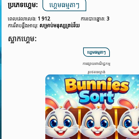
ប្រភេទហ្គេម:
ហ្គេមធម្មតាៗ
ពេលវេលាលេង:
1 912
ការបោះឆ្នោត:
3
ការរឹតបន្តឹងអាយុ:
សម្រាប់មនុស្សគ្រប់វ័យ
ស្លាកហ្គេម:
ហ្គេមធម្មតាៗ
ការផ្សាយពាណិជ្ជកម្ម
រូបថតអេក្រង់