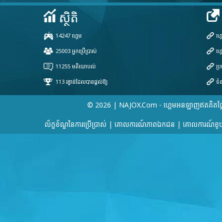
© 2026 | NAJOX.com - ហ្គេមអនឡាញឥតគិតថ្ល
ល័ក្ខខ័ណ្ឌនៃការប្រើប្រាស់
|
គោលការណ៍​ភាព​ឯកជន
|
គោលការណ៍ខូឃ