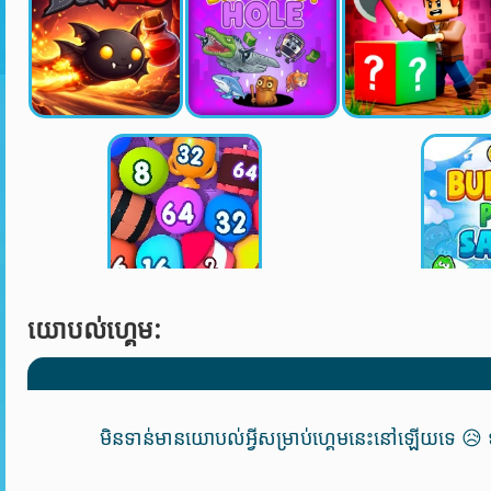
យោបល់ហ្គេម:
មិនទាន់មានយោបល់អ្វីសម្រាប់ហ្គេមនេះនៅឡើយទេ 😥 ទុ