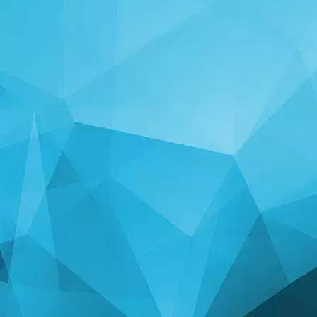
ស្ថិតិ
14247 ហ្គេម
25003 អ្នកប្រើប្រាស់
11255 មតិយោបល់