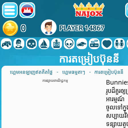
0
PLAYER 14867
ការតម្រៀបប៊ុននី
ហ្គេមអនឡាញឥតគិតថ្លៃ
-
ហ្គេមធម្មតាៗ
- ការតម្រៀបប៊ុននី
ការផ្សាយពាណិជ្ជកម្ម
Bunnies 
រូបដ៏គួរឲ
អារម្មណ៍
ចូលទៅក្ន
សប្បាយរ
ទន្សា