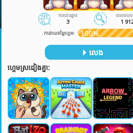
ការបោះឆ្នោត
ពេលវេលា
3
1 91
100%
ការវាយតម្លៃហ្គេម:
លេង
ហ្គេមស្រដៀងគ្នា: