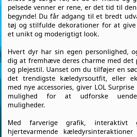
pelsede venner er rene, er det tid til den
begynde! Du får adgang til et bredt udva
tøj og stilfulde dekorationer for at giv
et unikt og moderigtigt look.
Hvert dyr har sin egen personlighed, og
dig at fremhæve deres charme med det p
og plejestil. Uanset om du tilføjer en sød
det trendigste kæledyrsoutfit, eller e
med nye accessories, giver LOL Surprise
mulighed for at udforske uendel
muligheder.
Med farverige grafik, interaktivt
hjertevarmende kæledyrsinteraktioner