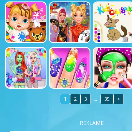
1
2
3
...
35
>
REKLAME