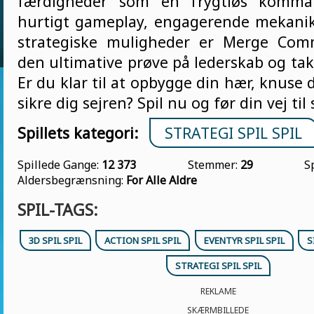
færdigheder som en frygtløs komma
hurtigt gameplay, engagerende mekani
strategiske muligheder er Merge Com
den ultimative prøve på lederskab og ta
Er du klar til at opbygge din hær, knuse 
sikre dig sejren? Spil nu og før din vej til
Spillets kategori:
STRATEGI SPIL SPIL
Spillede Gange:
12 373
Stemmer:
29
S
Aldersbegrænsning:
For Alle Aldre
SPIL-TAGS:
3D SPIL SPIL
ACTION SPIL SPIL
EVENTYR SPIL SPIL
S
STRATEGI SPIL SPIL
REKLAME
SKÆRMBILLEDE