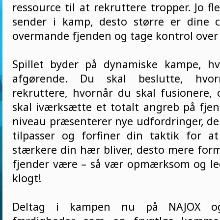
ressource til at rekruttere tropper. Jo fl
sender i kamp, desto større er dine 
overmande fjenden og tage kontrol over
Spillet byder på dynamiske kampe, hv
afgørende. Du skal beslutte, hvo
rekruttere, hvornår du skal fusionere,
skal iværksætte et totalt angreb på fjen
niveau præsenterer nye udfordringer, de
tilpasser og forfiner din taktik for at
stærkere din hær bliver, desto mere form
fjender være – så vær opmærksom og le
klogt!
Deltag i kampen nu på NAJOX og