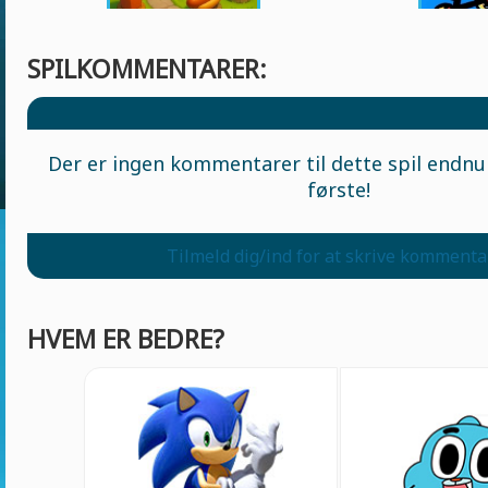
SPILKOMMENTARER:
Der er ingen kommentarer til dette spil endnu 
første!
Tilmeld dig/ind for at skrive kommenta
HVEM ER BEDRE?