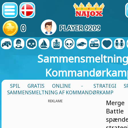
0
PLAYER 9209
Sammensmeltning
Kommandørkam
SPIL GRATIS ONLINE
-
STRATEGI S
SAMMENSMELTNING AF KOMMANDØRKAMP
REKLAME
Merge
Batt
spæn
strateg