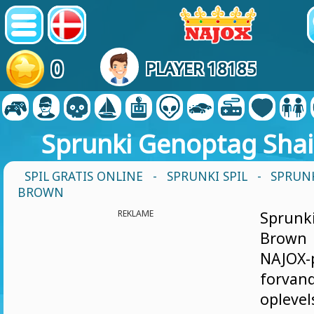
0
PLAYER 18185
Sprunki Genoptag Sha
SPIL GRATIS ONLINE
-
SPRUNKI SPIL
- SPRUN
BROWN
REKLAME
Sprunk
Brow
NAJOX-
forvan
ople