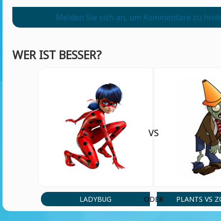
Melden Sie sich an, um Kommentare zu hint
WER IST BESSER?
VS
LADYBUG
PLANTS VS 
ODER