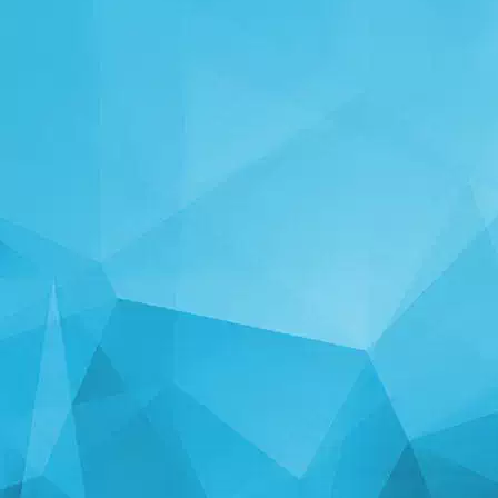
STATISTIKEN
14246 Spiele
25002 Benutzer
11255 Kommentare