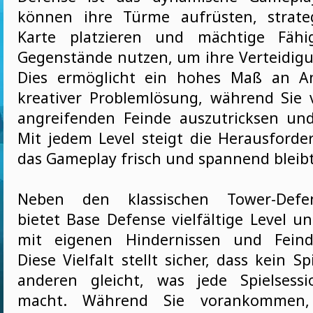
können ihre Türme aufrüsten, strate
Karte platzieren und mächtige Fähi
Gegenstände nutzen, um ihre Verteidigu
Dies ermöglicht ein hohes Maß an A
kreativer Problemlösung, während Sie 
angreifenden Feinde auszutricksen un
Mit jedem Level steigt die Herausford
das Gameplay frisch und spannend bleibt
Neben den klassischen Tower-Defen
bietet Base Defense vielfältige Level u
mit eigenen Hindernissen und Feind
Diese Vielfalt stellt sicher, dass kein S
anderen gleicht, was jede Spielsessi
macht. Während Sie vorankommen,