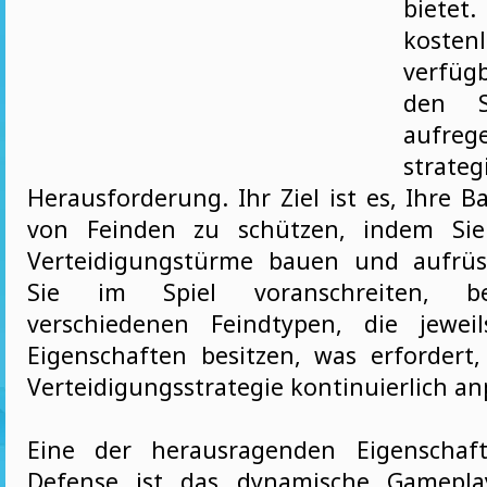
biet
kosten
verfüg
den S
aufr
strateg
Herausforderung. Ihr Ziel ist es, Ihre B
von Feinden zu schützen, indem Sie
Verteidigungstürme bauen und aufrü
Sie im Spiel voranschreiten, b
verschiedenen Feindtypen, die jeweil
Eigenschaften besitzen, was erfordert,
Verteidigungsstrategie kontinuierlich an
Eine der herausragenden Eigenschaf
Defense ist das dynamische Gameplay